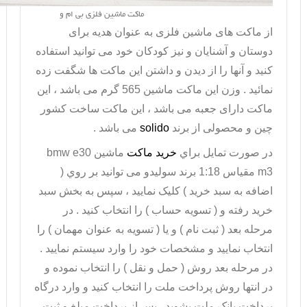
ماکت ماشین فلزی بی ام و
از ماکت های
ماشین فلزی
به عنوان هدیه برای
دوستان و آشنایان و نیز کودکان خود می توانید استفاده
کنید و آنها را از دیدن و داشتن این ماکت ها شگفت زده
نمائید . وزن این
ماکت ماشین
565 گرم می باشد ، این
ماکت دارای جعبه می باشد ، این ماکت ساخت کشور
چین و محصولی از برند
solido
می باشد .
در صورت تمايل براي
خريد ماکت
ماشین
bmw e30
m3
مقیاس 1:18 برند سولیدو می توانيد بر روي (
اضافه به سبد خريد ) کليک نماييد ، سپس به بخش سبد
خريد رفته و ( تسويه حساب ) را انتخاب کنيد . در
مرحله بعد ( ثبت نام ) و يا ( تسويه به عنوان مهمان ) را
انتخاب نماييد و مشخصات خود را وارد سيستم نماييد .
در مرحله بعد روش ( حمل و نقل ) را انتخاب نموده و
در انتها روش پرداخت ملت را انتخاب کنيد و وارد درگاه
پرداخت بانک ملت بشويد . پس از پرداخت مبلغ و ثبت