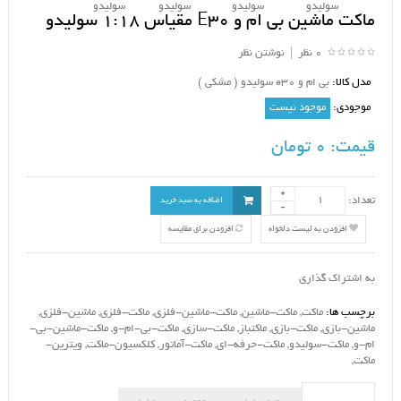
ماکت ماشین بی ام و E30 مقیاس 1:18 سولیدو
0 نظر
|
نوشتن نظر
مدل کالا:
بی ام و e30 سولیدو ( مشکی )
موجودی:
موجود نیست
قیمت:
0 تومان
تعداد:
اضافه به سبد خرید
افزودن به لیست دلخواه
افزودن برای مقایسه
به اشتراک گذاری
برچسب ها:
ماکت
,
ماکت-ماشین
,
ماکت-ماشین-فلزی
,
ماکت-فلزی
,
ماشین-فلزی
,
ماشین-بازی
,
ماکت-بازی
,
ماکتباز
,
ماکت-سازی
,
ماکت-بی-ام-و
,
ماکت-ماشین-بی-
ام-و
,
ماکت-سولیدو
,
ماکت-حرفه-ای
,
ماکت-آماتور
,
کلکسیون-ماکت
,
ویترین-
ماکت
,