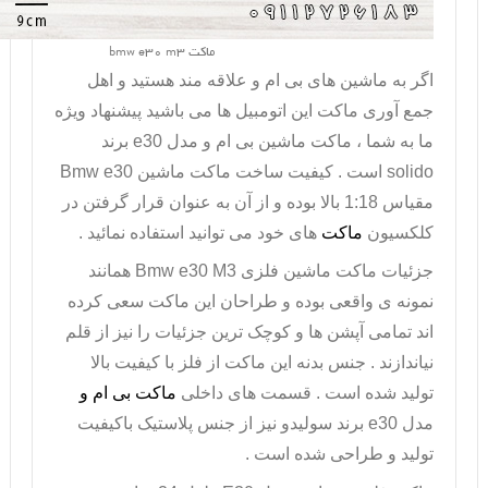
ماکت bmw e30 m3
اگر به ماشین های بی ام و علاقه مند هستید و اهل
جمع آوری ماکت این اتومبیل ها می باشید پیشنهاد ویژه
ما به شما ،
ماکت ماشین بی ام و
مدل
e30
برند
solido
است . کیفیت ساخت ماکت ماشین
Bmw e30
مقیاس 1:18 بالا بوده و از آن به عنوان قرار گرفتن در
کلکسیون
ماکت
های خود می توانید استفاده نمائید .
جزئیات ماکت ماشین فلزی
Bmw e30 M3
همانند
نمونه ی واقعی بوده و طراحان این ماکت سعی کرده
اند تمامی آپشن ها و کوچک ترین جزئیات را نیز از قلم
نیاندازند . جنس بدنه این ماکت از فلز با کیفیت بالا
تولید شده است . قسمت های داخلی
ماکت بی ام و
مدل
e30
برند سولیدو نیز از جنس پلاستیک باکیفیت
تولید و طراحی شده است .