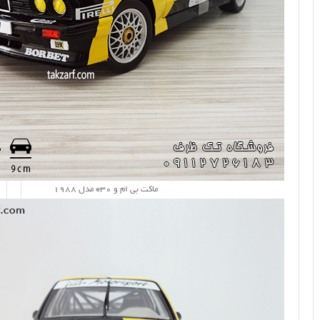
ماکت بی ام و e30 مدل 1988