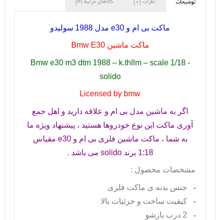
نظرات (0)
کالاهای مرتبط (3)
توضیحات
ماکت بی ام و
e30
مدل 1988 سولیدو
ماکت ماشین
Bmw E30
Bmw e30 m3 dtm 1988 – k.thllm – scale 1/18 -
solido
Licensed by bmw
اگر به ماشین مدل بی ام و علاقه دارید و اهل جمع
آوری ماکت این نوع خودروها هستید ، پیشنهاد ویژه ما
به شما ، ماکت ماشین فلزی بی ام و
e30
مقیاس
1:18 برند
solido
می باشد .
مشخصات محصول :
جنس بدنه ی ماکت فلزی
کیفیت ساخت و جزئیات بالا
2 درب بازشو