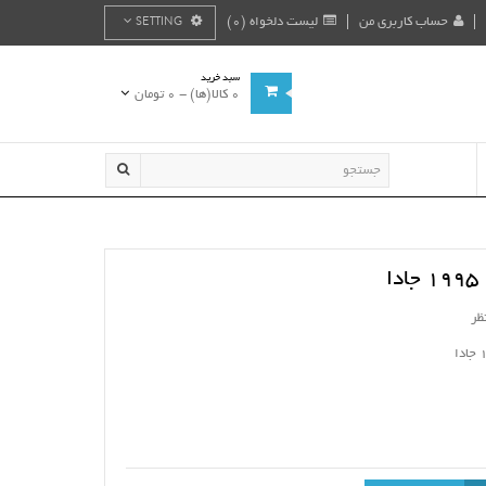
حساب کاربری من
لیست دلخواه (0)
SETTING
سبد خرید
0 کالا(ها) - 0 تومان
ا
ظر