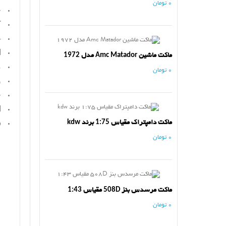
0 تومان
ج
ک
4 
ا
ماکت ماشین Amc Matador مدل 1972
م
0 تومان
و
ج
ا
ماکت دامپتراک مقیاس 1:75 برند kdw
س
0 تومان
ماکت مرسدس بنز 508D مقیاس 1:43
0 تومان