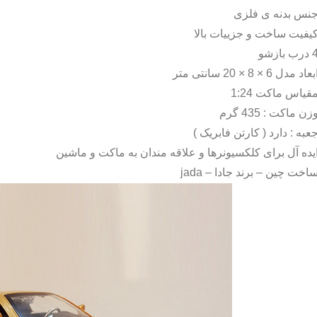
نس بدنه ی فلزی
یفیت ساخت و جزییات بالا
درب بازشو
بعاد مدل 6 × 8 × 20 سانتی متر
قیاس ماکت 1:24
زن ماکت : 435 گرم
عبه : دارد ( کارتن فابریک )
یده آل برای کلکسیونرها و علاقه مندان به ماکت و ماشین
اخت چین – برند جادا –
jada