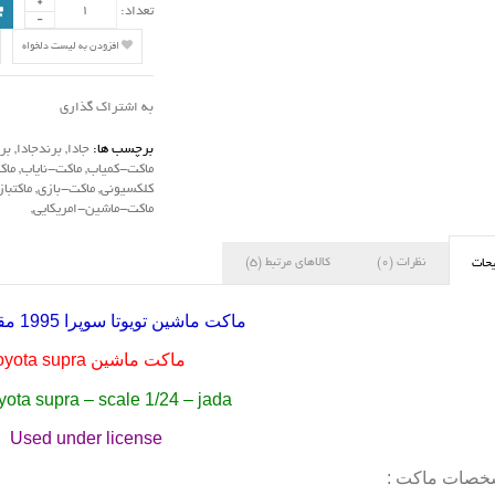
تعداد:
افزودن به لیست دلخواه
به اشتراک گذاری
برچسب ها:
جادا
,
برندجادا
,
بر
ماکت-کمیاب
,
ماکت-نایاب
,
ماک
کلکسیونی
,
ماکت-بازی
,
ماکتبا
ماکت-ماشین-امریکایی
,
نظرات (0)
کالاهای مرتبط (5)
حات
ماکت ماشین تویوتا سوپرا 1995 مقیاس 1:24
ماکت ماشین
oyota supra
yota supra – scale 1/24 – jada
Used under license
صات ماکت :