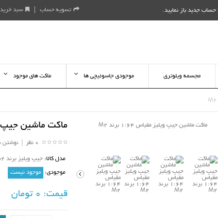
تسویه حساب
سبد خرید
حساب جدید باز نمایید
.
مجسمه ویلوتری
موجودی جاسوئیچی ها
ماکت های موجود
ماکت ماشین جیپ ویلیز م
0 نظر
|
نوشتن ن
مدل کالا:
جیپ ویلیز برند m2 مقیاس 64
موجودی:
موجود نیست
قیمت:
0 تومان