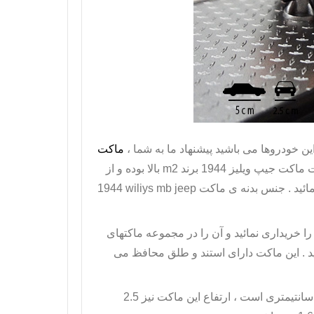
 خودروها می باشید پیشنهاد ما به شما ،
ماکت
ماکت جیپ ویلیز
1944 برند
m2
بالا بوده و از
ائید . جنس بدنه ی
ماکت
1944 wiliys mb jeep
 خریداری نمائید و آن را در مجموعه ماکتهای
رید . این ماکت دارای استند و طلق محافظ می
جیپ ویلیز 1944 دارای طول 5 سانتیمتر و عرض 2.5 سانتیمتری است ، ارتفاع این ماکت نیز 2.5