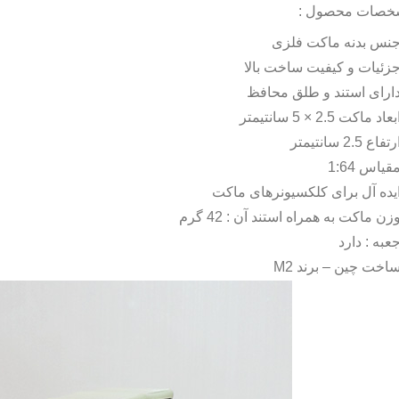
خصات محصول :
نس بدنه ماکت فلزی
زئیات و کیفیت ساخت بالا
ارای استند و طلق محافظ
بعاد ماکت 2.5 × 5 سانتیمتر
رتفاع 2.5 سانتیمتر
قیاس 1:64
یده آل برای کلکسیونرهای ماکت
زن ماکت به همراه استند آن : 42 گرم
عبه : دارد
اخت چین – برند
M2