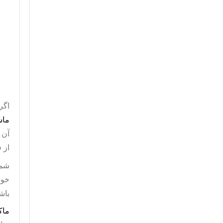
اگر
ماش
آن 
از 
شما
خود
باش
ماک