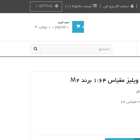
حساب کاربری من
لیست دلخواه (0)
SETTING
سبد خرید
0 کالا(ها) - 0 تومان
قیاس 1:64 برند M2
ظر