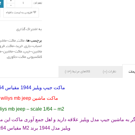
تعداد:
افزودن به لیست دلخواه
به اشتراک گذاری
برچسب ها:
ماکت
,
ماکت-ماشی
اسباب-بازی
,
خرید-ماکت
,
فرو
ماشین-جیپ
,
ماکت-ماشین-مق
کلکسیونی
,
ماکت-دکوری
,
نظرات (0)
کالاهای مرتبط (13)
حات
ماکت جیپ ویلیز 1944 مقیاس 64 برند
ماکت ماشین
wiliys mb jeep
liys mb jeep – scale 1/64 – m2
گر به ماشین جیپ مدل ویلیز علاقه دارید و اهل جمع آوری ماکت این م
ویلیز مدل 1944 برند
M2
مقیاس 1:64 می باشد .