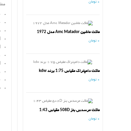
0 تومان
مش
ج
ج
د
ماکت ماشین Amc Matador مدل 1972
ا
0 تومان
ا
م
ا
ماکت دامپتراک مقیاس 1:75 برند kdw
و
ج
0 تومان
س
ماکت مرسدس بنز 508D مقیاس 1:43
0 تومان