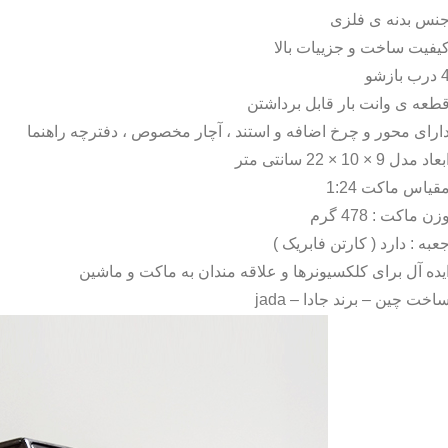
نس بدنه ی فلزی
یفیت ساخت و جزییات بالا
درب بازشو
طعه ی وانت بار قابل برداشتن
ارای محور و چرخ اضافه و استند ، آچار مخصوص ، دفترچه راهنما
بعاد مدل 9 × 10 × 22 سانتی متر
قیاس ماکت 1:24
زن ماکت : 478 گرم
عبه : دارد ( کارتن فابریک )
یده آل برای کلکسیونرها و علاقه مندان به ماکت و ماشین
اخت چین – برند جادا –
jada