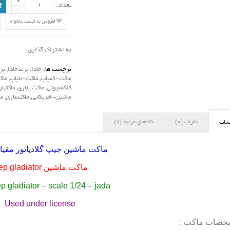
تعداد:
افزودن به لیست دلخواه
به اشتراک گذاری
برچسب ها:
جادا
,
برندجادا
,
بر
ماکت-کمیاب
,
ماکت-نایاب
,
ماک
کلکسیونی
,
ماکت-بازی
,
ماکتبا
ماشین-امریکایی
,
ماکتسازی
,
م
نظرات (0)
کالاهای مرتبط (7)
حات
ماکت ماشین جیپ گلادیاتور مقیاس 4
ماکت ماشین
ep gladiator
p gladiator – scale 1/24 – jada
Used under license
صات ماکت :