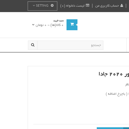
حساب کاربری من
لیست دلخواه (0)
SETTING
سبد خرید
0 کالا(ها) - 0 تومان
ادا
ظر
 ( باچرخ اضافه )