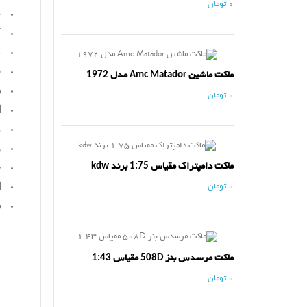
0 تومان
ج
ک
4 
ق
ماکت ماشین Amc Matador مدل 1972
د
0 تومان
ا
م
و
ماکت دامپتراک مقیاس 1:75 برند kdw
ج
ا
0 تومان
س
ماکت مرسدس بنز 508D مقیاس 1:43
0 تومان