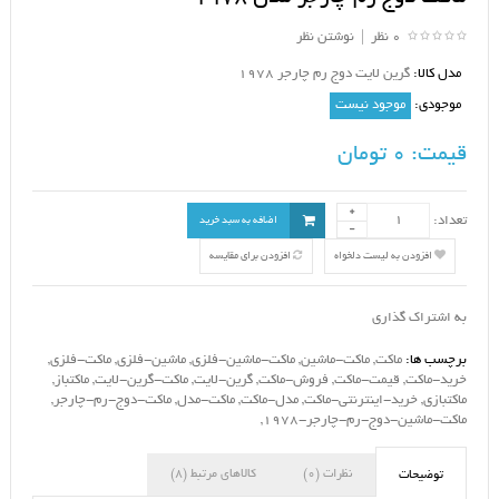
0 نظر
|
نوشتن نظر
مدل کالا:
گرین لایت دوج رم چارجر 1978
موجودی:
موجود نیست
قیمت:
0 تومان
تعداد:
اضافه به سبد خرید
افزودن به لیست دلخواه
افزودن برای مقایسه
به اشتراک گذاری
برچسب ها:
ماکت
,
ماکت-ماشین
,
ماکت-ماشین-فلزی
,
ماشین-فلزی
,
ماکت-فلزی
,
خرید-ماکت
,
قیمت-ماکت
,
فروش-ماکت
,
گرین-لایت
,
ماکت-گرین-لایت
,
ماکتباز
,
ماکتبازی
,
خرید-اینترنتی-ماکت
,
مدل-ماکت
,
ماکت-مدل
,
ماکت-دوج-رم-چارجر
,
ماکت-ماشین-دوج-رم-چارجر-1978
,
نظرات (0)
کالاهای مرتبط (8)
توضیحات