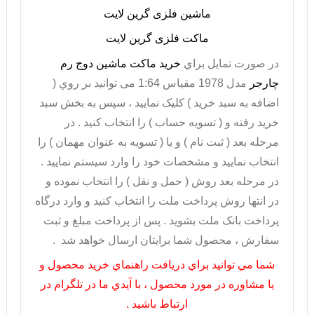
ماشین فلزی گرین لایت
ماکت فلزی گرین لایت
در صورت تمايل براي
خريد ماکت ماشین دوج رم
چارجر
مدل 1978 مقیاس 1:64 می توانيد بر روي (
اضافه به سبد خريد ) کليک نماييد ، سپس به بخش سبد
خريد رفته و ( تسويه حساب ) را انتخاب کنيد . در
مرحله بعد ( ثبت نام ) و يا ( تسويه به عنوان مهمان ) را
انتخاب نماييد و مشخصات خود را وارد سيستم نماييد .
در مرحله بعد روش ( حمل و نقل ) را انتخاب نموده و
در انتها روش پرداخت ملت را انتخاب کنيد و وارد درگاه
پرداخت بانک ملت بشويد . پس از پرداخت مبلغ و ثبت
سفارش ، محصول شما برايتان ارسال خواهد شد .
شما مي توانيد براي دريافت راهنماي خريد محصول و
يا مشاوره در مورد محصول ، با آيدي ما در تلگرام در
ارتباط باشيد .