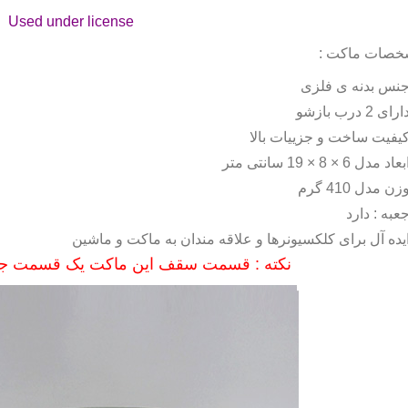
Used under license
صات ماکت :
نس بدنه ی فلزی
ارای 2 درب بازشو
یفیت ساخت و جزییات بالا
بعاد مدل 6 × 8 × 19 سانتی متر
زن مدل 410 گرم
عبه : دارد
یده آل برای کلکسیونرها و علاقه مندان به ماکت و ماشین
نکته : قسمت سقف این ماکت یک قسمت جزی