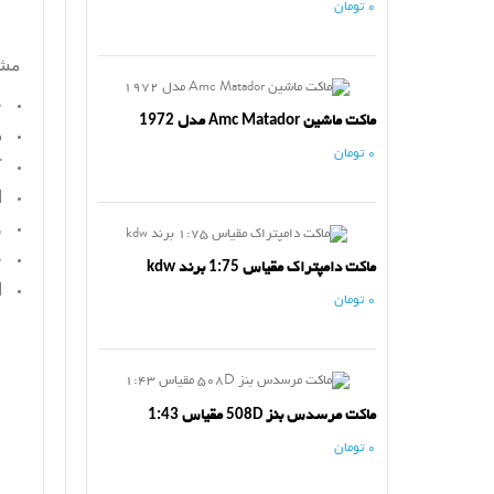
0 تومان
مشخ
ج
ماکت ماشین Amc Matador مدل 1972
د
0 تومان
ک
ا
و
ج
ماکت دامپتراک مقیاس 1:75 برند kdw
ا
0 تومان
ماکت مرسدس بنز 508D مقیاس 1:43
0 تومان