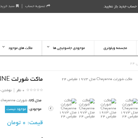
تسویه حساب
سبد خرید
حساب جدید باز نمایید
.
مجسمه ویلوتری
موجودی جاسوئیچی ها
ماکت های موجود
ماکت شورلت CHEYENNE مدل 1973 مقیاس 24
0 نظر
|
نوشتن ن
مدل کالا:
شورلت cheyenne ام تو سبز
موجودی:
موجود نیست
قیمت:
0 تومان