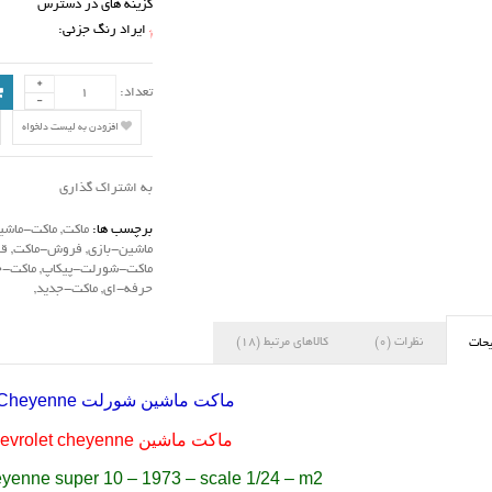
گزینه های در دسترس
ایراد رنگ جزئی:
*
تعداد:
افزودن به لیست دلخواه
به اشتراک گذاری
برچسب ها:
ماکت
,
ماکت-ماشی
ماشین-بازی
,
فروش-ماکت
,
ق
ماکت-شورلت-پیکاپ
,
ماکت-
حرفه-ای
,
ماکت-جدید
,
نظرات (0)
کالاهای مرتبط (18)
حات
ماکت ماشین شورلت
Cheyenne
ماکت ماشین
evrolet cheyenne
eyenne super 10 – 1973 – scale 1/24 – m2