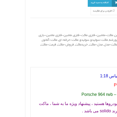
اضافه به سبد خرید
افزودن برای مقایسه
ن
,
ماکت-ماشین-فلزی
,
ماکت-فلزی
,
ماشین-فلزی
,
ماشین-بازی
,
ورشه
,
ماکت-سولیدو
,
سولیدو
,
ماکت-حرفه-ای
,
ماکت-آماتور
,
اکت-مدل
,
مدل-ماکت
,
خریدماکت
,
فروش-ماکت
,
قیمت-ماکت
,
P
Porsche 964 rwb – 
روها هستید ، پیشنهاد ویژه ما به شما ، ماکت
solido
می باشد .