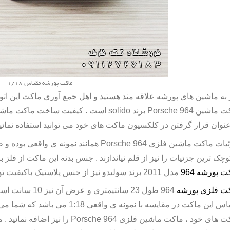
ماکت پورشه مقیاس 1/18
 به ماشین های پورشه علاقه مند هستید و اهل جمع آوری ماکت این اتومب
ت ماشین
Porsche 964
برند
solido
است . کیفیت ساخت ماکت ماش
عنوان قرار گرفتن در کلکسیون ماکت های خود می توانید استفاده نمائید
یات ماکت ماشین فلزی
Porsche 964
همانند نمونه ی واقعی بوده و 
وچک ترین جزئیات را نیز از قلم نیاندازند . جنس بدنه این ماکت از فلز
ت پورشه 964
مدل 2011 برند سولیدو نیز از جنس پلاستیک باکیفیت تولید و طراحی شده است .
ت فلزی پورشه
مقیاس این ماکت در مقایسه با نمونه ی
ت های خود ، ماکت ماشین فلزی
Porsche 964
را نیز اضافه نمائید .
م