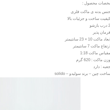
خصات محصول :
نس بدنه ی ماکت فلزی
یفیت ساخت و جزئیات بالا
درب بازشو
رمان پذیر
بعاد ماکت 10 × 23 سانتیمتر
رتفاع ماکت 7 سانتیمتر
قیاس ماکت 1:18
زن ماکت : 620 گرم
عبه : دارد
اخت چین – برند سولیدو –
solido