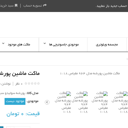
تسویه حساب
سبد خرید
حساب جدید باز نمایید
.
مجسمه ویلوتری
موجودی جاسوئیچی ها
ماکت های موجود
ماکت ماشین پورشه مدل 964 
0 نظر
|
نوشتن ن
مدل کالا:
پورشه سولیدو سبز
موجودی:
موجود نیست
قیمت:
0 تومان