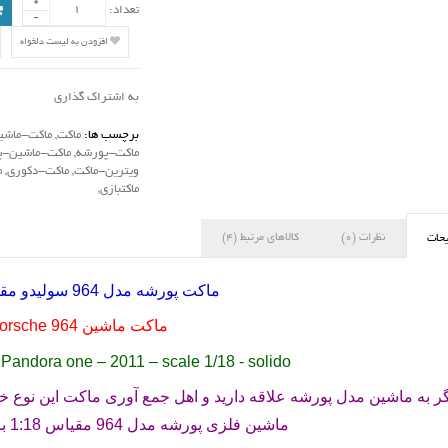
تعداد:
افزودن به لیست دلخواه
به اشتراک گذاری
برچسب ها:
ماکت
,
ماکت-ماشی
ماکت-پورشه
,
ماکت-ماشین-پ
ویترین-ماکت
,
ماکت-دکوری
,
م
ماکتبازی
,
نظرات (0)
کالاهای مرتبط (4)
حات
ماکت پورشه مدل 964 سولیدو مقیاس 1:18
ماکت ماشین
orsche 964
Pandora one – 2011 – scale 1/18 - solido
گر به ماشین مدل پورشه علاقه دارید و اهل جمع آوری ماکت این نوع خود
ماشین فلزی پورشه مدل 964 مقیاس 1:18 برند