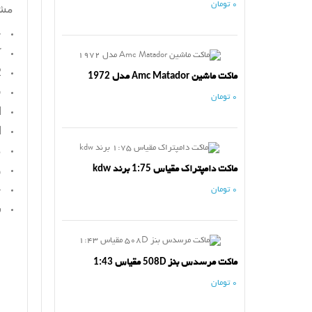
0 تومان
مش
ج
ک
2 
ماکت ماشین Amc Matador مدل 1972
ف
0 تومان
ا
ا
م
ماکت دامپتراک مقیاس 1:75 برند kdw
و
ج
0 تومان
س
ماکت مرسدس بنز 508D مقیاس 1:43
0 تومان