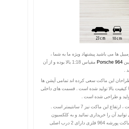
یل ها می باشید پیشنهاد ویژه ما به شما ،
ین
Porsche 964
مقیاس 1:18 بالا بوده و از آن
 .
طراحان این ماکت سعی کرده اند تمامی آپشن ها
 با کیفیت بالا تولید شده است . قسمت های داخلی
964 طول 23 سانتیمتری و عرض آن نیز 10 سانت است ، ارتفاع این ماکت نیز 7 سانتیمتر است .
 واقعی 1:18 می باشد که شما می توانید آن را خریداری نمائید و به کلکسیون
اکت پورشه 964
فلزی دارای 2 درب اصلی