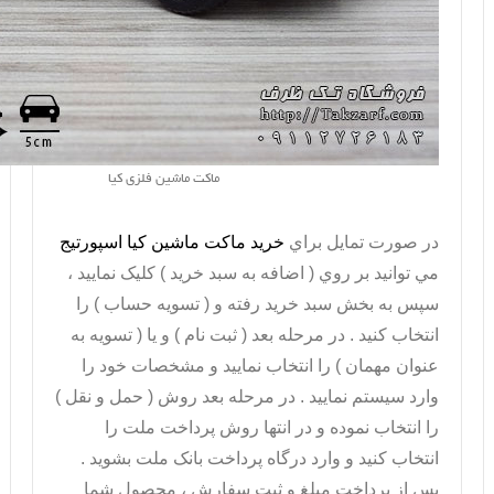
ماکت ماشین فلزی کیا
در صورت تمايل براي
خريد ماکت ماشین کیا اسپورتیج
مي توانيد بر روي ( اضافه به سبد خريد ) کليک نماييد ،
سپس به بخش سبد خريد رفته و ( تسويه حساب ) را
انتخاب کنيد . در مرحله بعد ( ثبت نام ) و يا ( تسويه به
عنوان مهمان ) را انتخاب نماييد و مشخصات خود را
وارد سيستم نماييد . در مرحله بعد روش ( حمل و نقل )
را انتخاب نموده و در انتها روش پرداخت ملت را
انتخاب کنيد و وارد درگاه پرداخت بانک ملت بشويد .
پس از پرداخت مبلغ و ثبت سفارش ، محصول شما