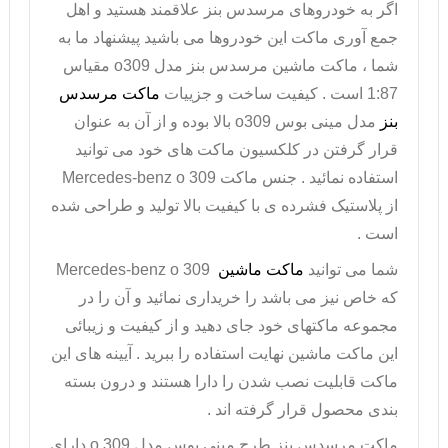
اگر به خودروهای مرسدس بنز علاقمند هستید و اهل
جمع آوری ماکت این خودروها می باشید پیشنهاد ما به
شما ،
ماکت ماشین مرسدس بنز
مدل
o309
مقیاس
1:87 است . کیفیت ساخت و جزییات
ماکت مرسدس
بنز
مدل مینی بوس
o309
بالا بوده و از آن به عنوان
قرار گرفتن در کلکسیون ماکت های خود می توانید
استفاده نمائید . جنس ماکت
Mercedes-benz o 309
از پلاستیک فشرده ی با کیفیت بالا تولید و طراحی شده
است .
شما می توانید
ماکت ماشین
Mercedes-benz o 309
که خاص نیز می باشد را خریداری نمائید و آن را در
مجموعه ماکتهای خود جای دهید و از کیفیت و زیبائی
این ماکت ماشین نهایت استفاده را ببرید . آیینه های این
ماکت قابلیت نصب شدن را دارا هستند و درون بسته
بندی محصول قرار گرفته اند .
ماکت مرسدس بنز
طرح مینی بوس مدل
o 309
دارای