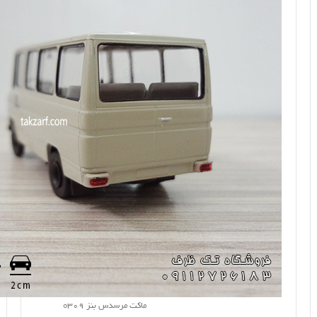
ماکت مرسدس بنز o309