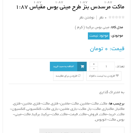
ماکت مرسدس بنز طرح مینی بوس مقیاس 1:87
0 نظر
|
نوشتن نظر
مدل کالا:
مینی بوس برکینا ( کرم )
موجودی:
موجود نیست
قیمت:
0 تومان
تعداد:
اضافه به سبد خرید
افزودن به لیست دلخواه
افزودن برای مقایسه
به اشتراک گذاری
برچسب ها:
ماکت
,
ماکت-ماشین
,
ماکت-ماشین-فلزی
,
ماکت-فلزی
,
ماشین-فلزی
,
ماکتباز
,
ماکتبازی
,
ماکت-باز
,
ماکت-بازی
,
ماشین-بازی
,
ماکت-کلکسیونی
,
کلکسیون-
ماکت
,
خرید-ماکت
,
فروش-ماکت
,
قیمت-ماکت
,
ماکت-برکینا
,
برکینا
,
ماکت-مینی-
بوس
,
ماکت-اتوبوس
,