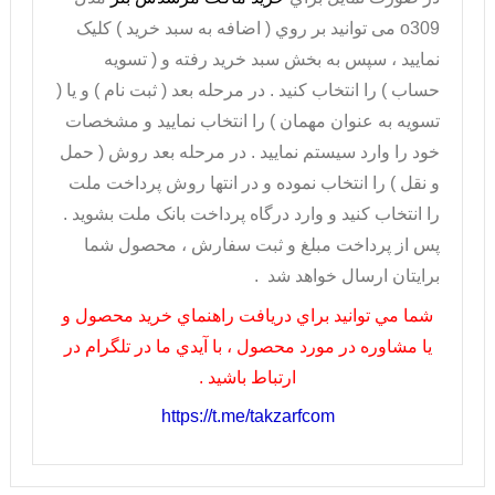
o309
می توانيد بر روي ( اضافه به سبد خريد ) کليک
نماييد ، سپس به بخش سبد خريد رفته و ( تسويه
حساب ) را انتخاب کنيد . در مرحله بعد ( ثبت نام ) و يا (
تسويه به عنوان مهمان ) را انتخاب نماييد و مشخصات
خود را وارد سيستم نماييد . در مرحله بعد روش ( حمل
و نقل ) را انتخاب نموده و در انتها روش پرداخت ملت
را انتخاب کنيد و وارد درگاه پرداخت بانک ملت بشويد .
پس از پرداخت مبلغ و ثبت سفارش ، محصول شما
برايتان ارسال خواهد شد .
شما مي توانيد براي دريافت راهنماي خريد محصول و
يا مشاوره در مورد محصول ، با آيدي ما در تلگرام در
ارتباط باشيد .
https://t.me/takzarfcom