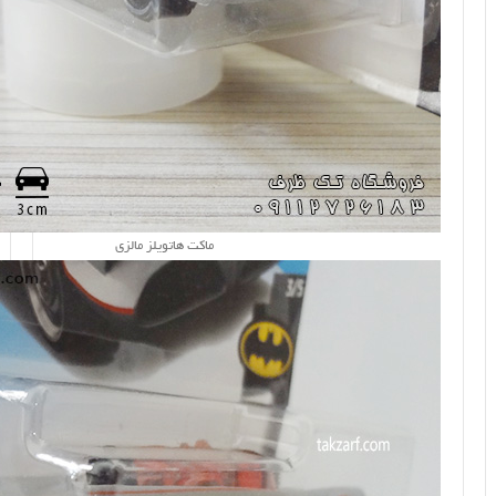
ماکت هاتویلز مالزی