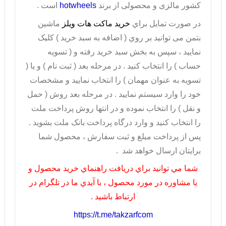
کشور مالزی و محصولی از برند
hotwheels
است .
در صورت تمايل براي
خريد ماکت هات ویلز
ماشین
بتمن می توانيد بر روي ( اضافه به سبد خريد ) کليک
نماييد ، سپس به بخش سبد خريد رفته و ( تسويه
حساب ) را انتخاب کنيد . در مرحله بعد ( ثبت نام ) و يا (
تسويه به عنوان مهمان ) را انتخاب نماييد و مشخصات
خود را وارد سيستم نماييد . در مرحله بعد روش ( حمل
و نقل ) را انتخاب نموده و در انتها روش پرداخت ملت
را انتخاب کنيد و وارد درگاه پرداخت بانک ملت بشويد .
پس از پرداخت مبلغ و ثبت سفارش ، محصول شما
برايتان ارسال خواهد شد .
شما مي توانيد براي دريافت راهنماي خريد محصول و
يا مشاوره در مورد محصول ، با آيدي ما در تلگرام در
ارتباط باشيد .
https://t.me/takzarfcom