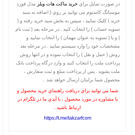
در صورت تمايل براي
خريد ماکت هات ویلز
مدل فورد
موستانگ کاستوم می توانيد بر روي ( اضافه به سبد
خريد ) کليک نماييد ، سپس به بخش سبد خريد رفته و (
تسويه حساب ) را انتخاب کنيد . در مرحله بعد ( ثبت نام
) و يا ( تسويه به عنوان مهمان ) را انتخاب نماييد و
مشخصات خود را وارد سيستم نماييد . در مرحله بعد
روش ( حمل و نقل ) را انتخاب نموده و در انتها روش
پرداخت ملت را انتخاب کنيد و وارد درگاه پرداخت بانک
ملت بشويد . پس از پرداخت مبلغ و ثبت سفارش ،
محصول شما برايتان ارسال خواهد شد .
شما مي توانيد براي دريافت راهنماي خريد محصول و
يا مشاوره در مورد محصول ، با آيدي ما در تلگرام در
ارتباط باشيد .
https://t.me/takzarfcom