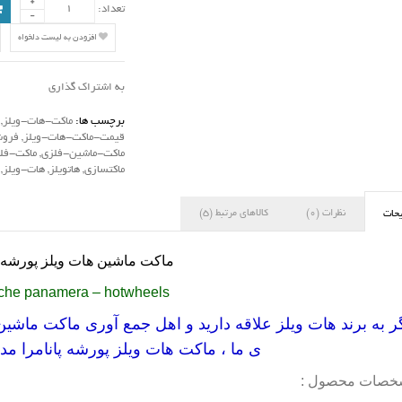
تعداد:
افزودن به لیست دلخواه
به اشتراک گذاری
برچسب ها:
ماکت-هات-ویلز
,
قیمت-ماکت-هات-ویلز
,
فروش
ماکت-ماشین-فلزی
,
ماکت-فل
ماکتسازی
,
هاتویلز
,
هات-ویلز
,
نظرات (0)
کالاهای مرتبط (5)
حات
ماکت ماشین هات ویلز پورشه 
che panamera – hotwheels
ر به برند هات ویلز علاقه دارید و اهل جمع آوری ماکت ماشین 
ی ما ، ماکت هات ویلز پورشه پانامرا مد
خصات محصول :