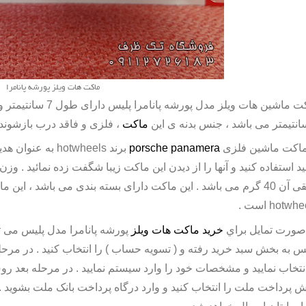
ماکت هات ویلز پورشه پانامرا
ت ماشین هات ویلز
ماکت
، فلزی و فاقد درب بازشوند
ماکت ماشین فلزی
porsche panamera
برند
hotwheels
به عنوان هدی
نید استفاده کنید و آنها را از دیدن این ماکت زیبا شگفت زده نمائید . 
اکت دارای بسته بندی می باشد ، این ماکت ساخت کشور مالزی و محصولی از برند
hotwhe
است .
صورت تمايل براي
خريد ماکت هات ویلز
پورشه پانامرا مدل پلیس می توا
 به بخش سبد خريد رفته و ( تسويه حساب ) را انتخاب کنيد . در مرحله ب
انتخاب نماييد و مشخصات خود را وارد سيستم نماييد . در مرحله بعد روش 
 پرداخت ملت را انتخاب کنيد و وارد درگاه پرداخت بانک ملت بشويد