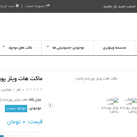
تسویه حساب
سبد خرید
حساب جدید باز نمایید
.
مجسمه ویلوتری
موجودی جاسوئیچی ها
ماکت های موجود
ماکت هات ویلز پور
0 نظر
|
نوشتن ن
مدل کالا:
هات ویلز پورشه پا
موجودی:
موجود نیست
قیمت:
0 تومان