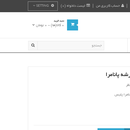
حساب کاربری من
لیست دلخواه (0)
SETTING
سبد خرید
0 کالا(ها) - 0 تومان
شه پانامرا
ظر
نامرا پلیس