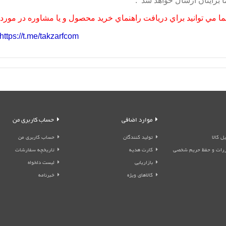
 برايتان ارسال خواهد شد .
ا مي توانيد براي دريافت راهنماي خريد محصول و يا مشاوره در مورد مح
https://t.me/takzarfcom
موارد اضافی
حساب کاربری من
ل کالا
تولید کنندگان
حساب کاربری من
قررات و حفظ حریم شخصی
کارت هدیه
تاریخچه سفارشات
بازاریابی
لیست دلخواه
کالاهای ویژه
خبرنامه