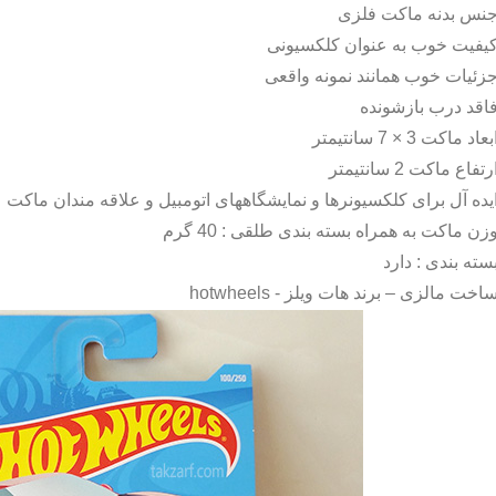
نس بدنه ماکت فلزی
یفیت خوب به عنوان کلکسیونی
زئیات خوب همانند نمونه واقعی
اقد درب بازشونده
بعاد ماکت 3 × 7 سانتیمتر
رتفاع ماکت 2 سانتیمتر
یده آل برای کلکسیونرها و نمایشگاههای اتومبیل و علاقه مندان ماکت
زن ماکت به همراه بسته بندی طلقی : 40 گرم
سته بندی : دارد
اخت مالزی – برند هات ویلز -
hotwheels