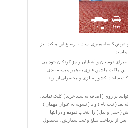
مدل پورشه پانامرا پلیس دارای طول 7 سانتیمتر و عرض 3 سانتیمتری است ، ارتفاع این ماکت نیز
ه است .
ه برای دوستان و آشنایان و نیز کودکان خود می
وزن این ماکت ماشین فلزی به همراه بسته بندی
نيد بر روي ( اضافه به سبد خريد ) کليک نماييد ،
عد ( ثبت نام ) و يا ( تسويه به عنوان مهمان )
( حمل و نقل ) را انتخاب نموده و در انتها
 . پس از پرداخت مبلغ و ثبت سفارش ، محصول