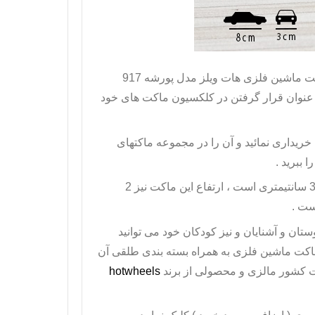
علاقمند هستید پیشنهاد ما به شما ، ماکت ماشین فلزی هات ویلز مدل پورشه 917
ز آن به عنوان قرار گرفتن در کلکسیون ماکت های خود
خریداری نمائید و آن را در مجموعه ماکتهای
 ببرید .
دارای طول 8 سانتیمتر و عرض 3 سانتیمتری است ، ارتفاع این ماکت نیز 2
ست .
ستان و آشنایان و نیز کودکان خود می توانید
ین ماکت ماشین فلزی به همراه بسته بندی طلقی آن
hotwheels