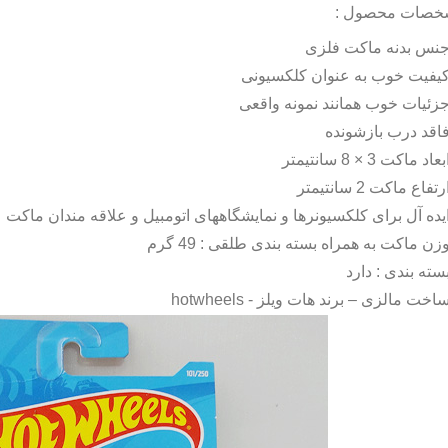
خصات محصول :
نس بدنه ماکت فلزی
یفیت خوب به عنوان کلکسیونی
زئیات خوب همانند نمونه واقعی
اقد درب بازشونده
بعاد ماکت 3 × 8 سانتیمتر
رتفاع ماکت 2 سانتیمتر
یده آل برای کلکسیونرها و نمایشگاههای اتومبیل و علاقه مندان ماکت
زن ماکت به همراه بسته بندی طلقی : 49 گرم
سته بندی : دارد
اخت مالزی – برند هات ویلز -
hotwheels