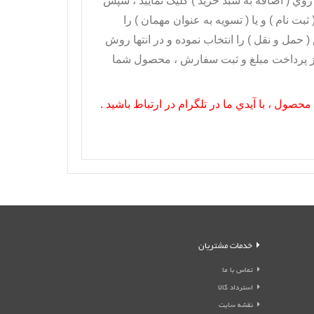
ی توانيد بر روي ( اضافه به سبد خريد ) کليک نماييد ، سپس
بت نام ) و يا ( تسويه به عنوان مهمان ) را
 حمل و نقل ) را انتخاب نموده و در انتها روش
 از پرداخت مبلغ و ثبت سفارش ، محصول شما
صول ، با آيدي ما در تلگرام در ارتباط باشيد .
خدمات مشتریان
تماس با ما
استرداد کالا
نقشه سایت