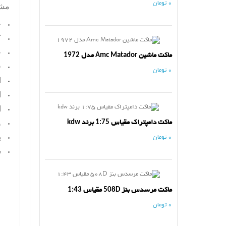
0 تومان
مش
ج
ک
ج
ماکت ماشین Amc Matador مدل 1972
ف
0 تومان
ا
ا
ا
ماکت دامپتراک مقیاس 1:75 برند kdw
و
ب
0 تومان
س
ماکت مرسدس بنز 508D مقیاس 1:43
0 تومان