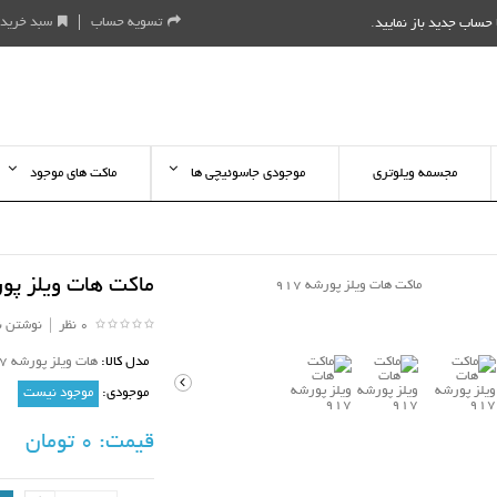
تسویه حساب
سبد خرید
حساب جدید باز نمایید
.
مجسمه ویلوتری
موجودی جاسوئیچی ها
ماکت های موجود
ماکت هات ویلز پورشه
0 نظر
|
نوشتن ن
مدل کالا:
هات ویلز پورشه 917
موجودی:
موجود نیست
قیمت:
0 تومان