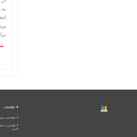
در 
به 
انت
پرد
برا
شم
اطلاعات
اطلاعات تحوی
قوانین و م
کاربر