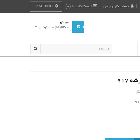
حساب کاربری من
لیست دلخواه (0)
SETTING
سبد خرید
0 کالا(ها) - 0 تومان
 917
ظر