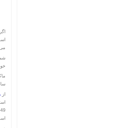
اگر
است
می ت
شما
خود
ماک
سان
از
م
است
49 گرم می باشد . این ماکت دارای بسته بندی می باشد ، این ماکت ساخت کشور مالزی و محصولی از برند
است