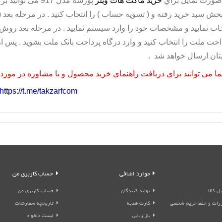
صورت تمايل براي
خريد ماکت هات ویلز
پورشه مدل 917 م
بخش سبد خريد رفته و ( تسويه حساب ) را انتخاب کنيد . در مرحله بعد ( ث
خاب نماييد و مشخصات خود را وارد سيستم نماييد . در مرحله بعد روش (
اخت ملت را انتخاب کنيد و وارد درگاه پرداخت بانک ملت بشويد . پس
يتان ارسال خواهد شد .
ا مي توانيد براي دريافت راهنماي خريد محصول و يا مشاوره در مورد مح
https://t.me/takzarfcom
موارد اضافی
حساب کاربری من
ل کالا
تولید کنندگان
حساب کاربری من
قررات و حفظ حریم شخصی
کارت هدیه
تاریخچه سفارشات
بازاریابی
لیست دلخواه