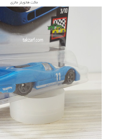
ماکت هاتویلز مالزی