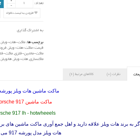
تعداد:
افزودن به لیست دلخواه
به اشتراک گذاری
برچسب ها:
ماکت-هات-ویلز
,
قیمت-ماکت-هات-ویلز
,
فروش
ماکت-ماشین-فلزی
,
ماکت-فل
ماکتسازی
,
هات-ویلز
,
هاتویلز
,
نظرات (0)
کالاهای مرتبط (6)
حات
ماکت ماشین هات ویلز پورشه
ماکت ماشین
orsche 917
sche 917 lh - hotwheeels
گر به برند هات ویلز علاقه دارید و اهل جمع آوری ماکت ماشین های برن
هات ویلز مدل پورشه 917 می باشد .