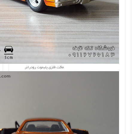
ماکت فلزی پلیموت رودرانر