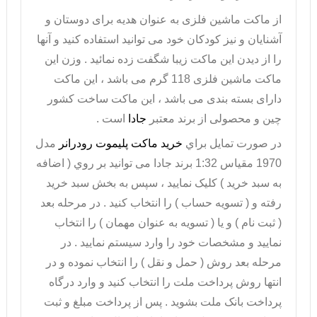
از ماکت ماشین فلزی به عنوان هدیه برای دوستان و
آشنایان و نیز کودکان خود می توانید استفاده کنید و آنها
را از دیدن این ماکت زیبا شگفت زده نمائید . وزن این
ماکت ماشین فلزی 118 گرم می باشد ، این ماکت
دارای بسته بندی می باشد ، این ماکت ساخت کشور
چین و محصولی از برند معتبر
جادا
است .
در صورت تمايل براي
خريد ماکت پلیموت رودرانر
مدل
1970 مقیاس 1:32 برند جادا می توانيد بر روي ( اضافه
به سبد خريد ) کليک نماييد ، سپس به بخش سبد خريد
رفته و ( تسويه حساب ) را انتخاب کنيد . در مرحله بعد
( ثبت نام ) و يا ( تسويه به عنوان مهمان ) را انتخاب
نماييد و مشخصات خود را وارد سيستم نماييد . در
مرحله بعد روش ( حمل و نقل ) را انتخاب نموده و در
انتها روش پرداخت ملت را انتخاب کنيد و وارد درگاه
پرداخت بانک ملت بشويد . پس از پرداخت مبلغ و ثبت