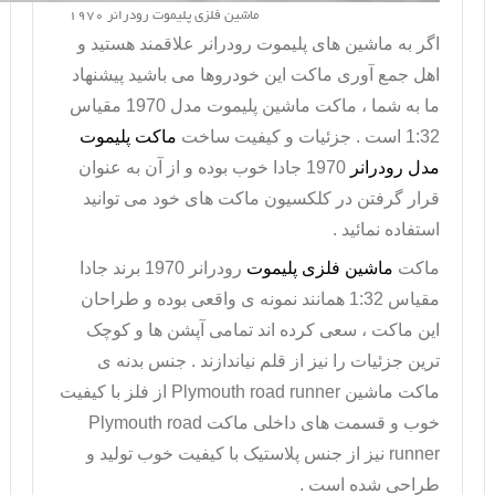
ماشین فلزی پلیموت رودرانر 1970
اگر به ماشین های پلیموت رودرانر علاقمند هستید و
اهل جمع آوری ماکت این خودروها می باشید پیشنهاد
ما به شما ، ماکت ماشین پلیموت مدل 1970 مقیاس
1:32 است . جزئیات و کیفیت ساخت
ماکت پلیموت
مدل رودرانر
1970 جادا خوب بوده و از آن به عنوان
قرار گرفتن در کلکسیون ماکت های خود می توانید
استفاده نمائید .
ماکت
ماشین فلزی پلیموت
رودرانر 1970 برند جادا
مقیاس 1:32 همانند نمونه ی واقعی بوده و طراحان
این ماکت ، سعی کرده اند تمامی آپشن ها و کوچک
ترین جزئیات را نیز از قلم نیاندازند . جنس بدنه ی
ماکت ماشین
Plymouth road runner
از فلز با کیفیت
خوب و قسمت های داخلی ماکت
Plymouth road
runner
نیز از جنس پلاستیک با کیفیت خوب تولید و
طراحی شده است .