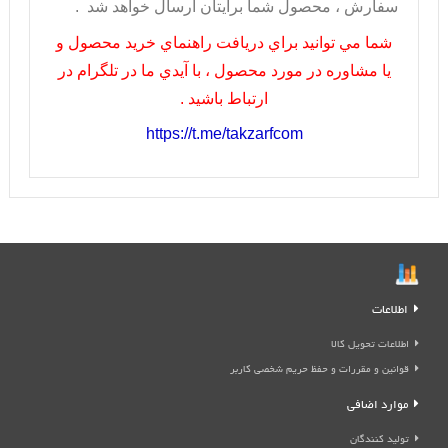
سفارش ، محصول شما برايتان ارسال خواهد شد .
شما مي توانيد براي دريافت راهنماي خريد محصول و
يا مشاوره در مورد محصول ، با آيدي ما در تلگرام در
ارتباط باشيد .
https://t.me/takzarfcom
اطلاعات
اطلاعات تحویل کالا
قوانین و مقررات و حفظ حریم شخصی کاربر
موارد اضافی
تولید کنندگان