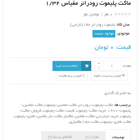
ماکت پلیموت رودرانر مقیاس 1/32
0 نظر
|
نوشتن نظر
مدل کالا:
پلیموت رودرانر جادا (نارنجی)
موجودی:
موجود نیست
قیمت:
0 تومان
تعداد:
اضافه به سبد خرید
افزودن به لیست دلخواه
افزودن برای مقایسه
به اشتراک گذاری
برچسب ها:
ماکت-پلیموت-رودرانر
,
ماکت-ماشین-پلیموت
,
ماکت-ماشین-
پلیموت-1970
,
خرید-ماکت-پلیموت
,
قیمت-ماکت-پلیموت
,
فروش-ماکت-
پلیموت
,
خرید-اینترنتی-ماکت-ماشین
,
ماکتباز
,
ماکت-باز
,
ماشین-فلزی-پلیموت
,
ماکت-فلزی-پلیموت
,
ماکت-جادا
,
ماکتبازی
,
نظرات (0)
کالاهای مرتبط (7)
توضیحات