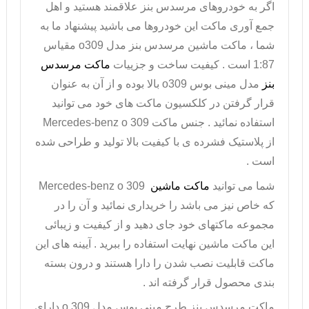
اگر به خودروهای مرسدس بنز علاقمند هستید و اهل
جمع آوری ماکت این خودروها می باشید پیشنهاد ما به
شما ،
ماکت ماشین مرسدس بنز
مدل
o309
مقیاس
1:87 است . کیفیت ساخت و جزییات
ماکت مرسدس
بنز
مدل مینی بوس
o309
بالا بوده و از آن به عنوان
قرار گرفتن در کلکسیون ماکت های خود می توانید
استفاده نمائید . جنس ماکت
Mercedes-benz o 309
از پلاستیک فشرده ی با کیفیت بالا تولید و طراحی شده
است .
شما می توانید
ماکت ماشین
Mercedes-benz o 309
که خاص نیز می باشد را خریداری نمائید و آن را در
مجموعه ماکتهای خود جای دهید و از کیفیت و زیبائی
این ماکت ماشین نهایت استفاده را ببرید . آیینه های این
ماکت قابلیت نصب شدن را دارا هستند و درون بسته
بندی محصول قرار گرفته اند .
ماکت مرسدس بنز
طرح مینی بوس مدل
o 309
دارای