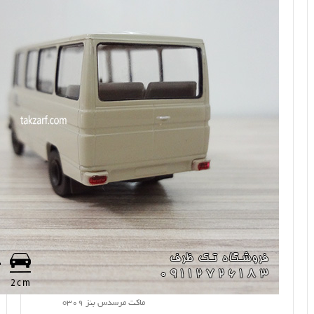
ماکت مرسدس بنز o309