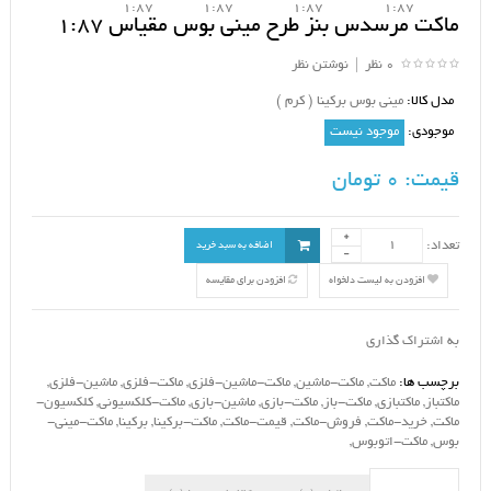
ماکت مرسدس بنز طرح مینی بوس مقیاس 1:87
0 نظر
|
نوشتن نظر
مدل کالا:
مینی بوس برکینا ( کرم )
موجودی:
موجود نیست
قیمت:
0 تومان
تعداد:
اضافه به سبد خرید
افزودن به لیست دلخواه
افزودن برای مقایسه
به اشتراک گذاری
برچسب ها:
ماکت
,
ماکت-ماشین
,
ماکت-ماشین-فلزی
,
ماکت-فلزی
,
ماشین-فلزی
,
ماکتباز
,
ماکتبازی
,
ماکت-باز
,
ماکت-بازی
,
ماشین-بازی
,
ماکت-کلکسیونی
,
کلکسیون-
ماکت
,
خرید-ماکت
,
فروش-ماکت
,
قیمت-ماکت
,
ماکت-برکینا
,
برکینا
,
ماکت-مینی-
بوس
,
ماکت-اتوبوس
,