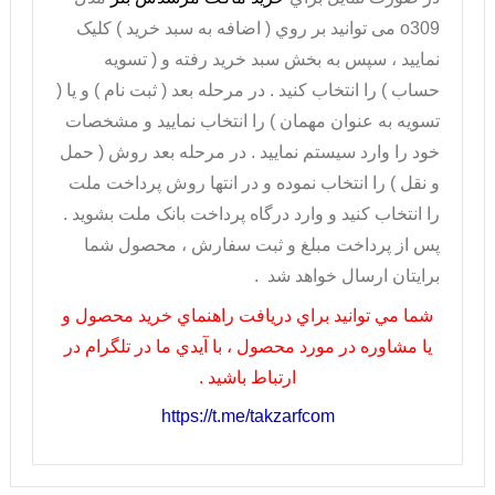
o309
می توانيد بر روي ( اضافه به سبد خريد ) کليک
نماييد ، سپس به بخش سبد خريد رفته و ( تسويه
حساب ) را انتخاب کنيد . در مرحله بعد ( ثبت نام ) و يا (
تسويه به عنوان مهمان ) را انتخاب نماييد و مشخصات
خود را وارد سيستم نماييد . در مرحله بعد روش ( حمل
و نقل ) را انتخاب نموده و در انتها روش پرداخت ملت
را انتخاب کنيد و وارد درگاه پرداخت بانک ملت بشويد .
پس از پرداخت مبلغ و ثبت سفارش ، محصول شما
برايتان ارسال خواهد شد .
شما مي توانيد براي دريافت راهنماي خريد محصول و
يا مشاوره در مورد محصول ، با آيدي ما در تلگرام در
ارتباط باشيد .
https://t.me/takzarfcom