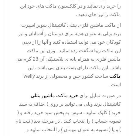
را خریداری نمائید و در کلکسیون ماکت های خود این
ماکت را نیز جای دهید .
از
ماکت ماشین فلزی بنتلی
کانتیننتال سوپر اسپرت
برند ویلی به عنوان هدیه برای دوستان و آشنایان و نیز
کودکان خود می توانید استفاده کنید و آنها را از دیدن
این ماکت زیبا شگفت زده نمائید . وزن این ماکت
ماشین فلزی به همراه پایه ی پلاستیکی آن 23 گرم می
باشد . این ماکت دارای بسته بندی می باشد ، این
ماکت
ساخت کشور چین و محصولی از برند
welly
است .
در صورت تمايل براي
خريد ماکت ماشین بنتلی
کانتیننتال برند ویلی می توانيد بر روي ( اضافه به سبد
خريد ) کليک نماييد ، سپس به بخش سبد خريد رفته و (
تسويه حساب ) را انتخاب کنيد . در مرحله بعد ( ثبت نام
) و يا ( تسويه به عنوان مهمان ) را انتخاب نماييد و