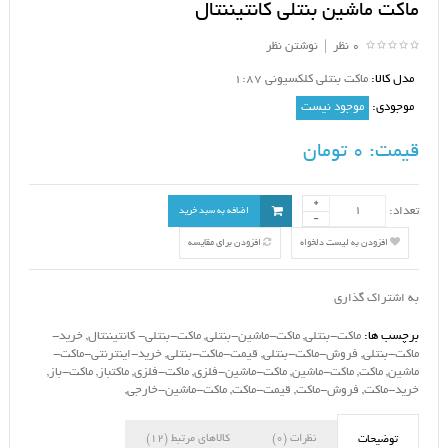
ماکت ماشین بنتلی کانتیننتال
0 نظر
|
نوشتن نظر
مدل کالا:
ماکت بنتلی کلکسیونی 1:87
موجودی:
موجود نیست
قیمت:
0 تومان
تعداد:
اضافه به سبد خرید
افزودن به لیست دلخواه
افزودن برای مقایسه
به اشتراک گذاری
برچسب ها:
ماکت-بنتلی
,
ماکت-ماشین-بنتلی
,
ماکت-بنتلی- کانتیننتال
,
خرید-
ماکت-بنتلی
,
فروش-ماکت-بنتلی
,
قیمت-ماکت-بنتلی
,
خرید-اینترنتی-ماکت-
ماشین
,
ماکت
,
ماکت-ماشین
,
ماکت-ماشین-فلزی
,
ماکت-فلزی
,
ماکتباز
,
ماکت-باز
,
خرید-ماکت
,
فروش-ماکت
,
قیمت-ماکت
,
ماکت-ماشین-خارجی
,
نظرات (0)
کالاهای مرتبط (12)
توضیحات