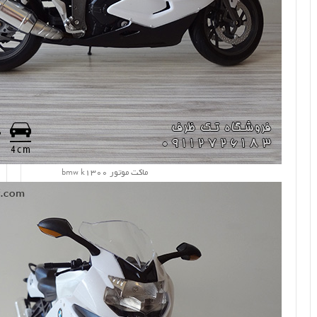
ماکت موتور bmw k1300