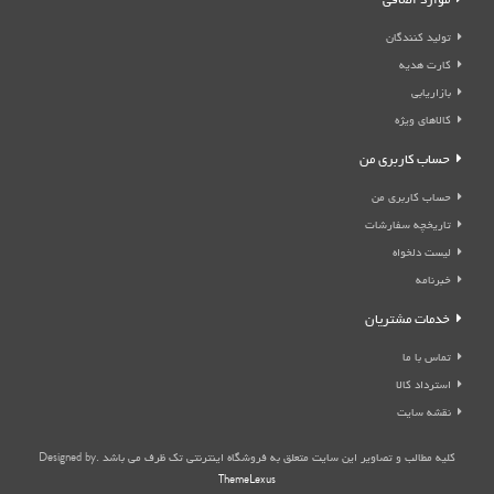
موارد اضافی
تولید کنندگان
کارت هدیه
بازاریابی
کالاهای ویژه
حساب کاربری من
حساب کاربری من
تاریخچه سفارشات
لیست دلخواه
خبرنامه
خدمات مشتریان
تماس با ما
استرداد کالا
نقشه سایت
کلیه مطالب و تصاویر این سایت متعلق به فروشگاه اینترنتی تک ظرف می باشد .Designed by
ThemeLexus