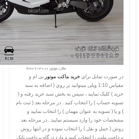
ماکت موتور bmw k1300s
در صورت تمايل براي
خريد ماکت موتور
بی ام و
مقیاس 1:10 ویلی میتوانيد بر روي ( اضافه به سبد
خريد ) کليک نماييد ، سپس به بخش سبد خريد رفته و (
تسويه حساب ) را انتخاب کنيد . در مرحله بعد ( ثبت نام
) و يا ( تسويه به عنوان مهمان ) را انتخاب نماييد و
مشخصات خود را وارد سيستم نماييد . در مرحله بعد
روش ( حمل و نقل ) را انتخاب نموده و در انتها روش
پرداخت ملت را انتخاب کنيد و وارد درگاه پرداخت بانک