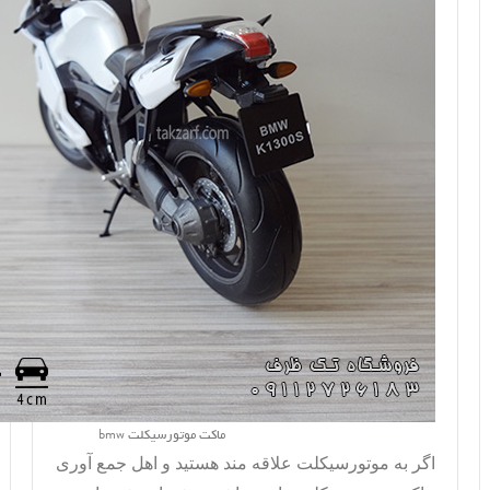
ماکت موتورسیکلت bmw
اگر به موتورسیکلت علاقه مند هستید و اهل جمع آوری