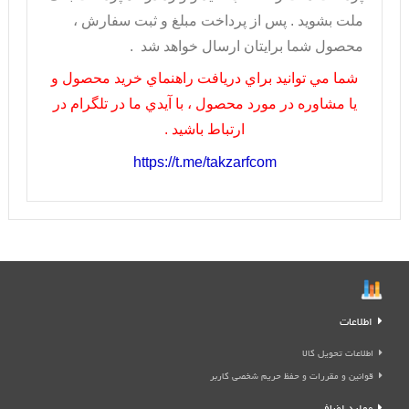
ملت بشويد . پس از پرداخت مبلغ و ثبت سفارش ،
محصول شما برايتان ارسال خواهد شد .
شما مي توانيد براي دريافت راهنماي خريد محصول و
يا مشاوره در مورد محصول ، با آيدي ما در تلگرام در
ارتباط باشيد .
https://t.me/takzarfcom
اطلاعات
اطلاعات تحویل کالا
قوانین و مقررات و حفظ حریم شخصی کاربر