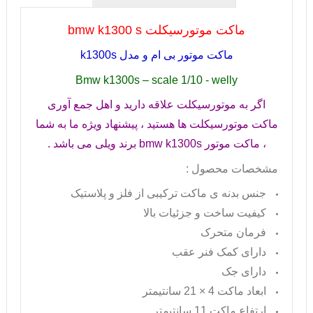
ماکت موتورسیکلت
bmw k1300 s
ماکت موتور بی ام و مدل
k1300s
Bmw k1300s – scale 1/10 - welly
اگر به موتورسیکلت علاقه دارید و اهل جمع آوری
ماکت موتورسیکلت ها هستید ، پیشنهاد ویژه ما به شما
، ماکت موتور
bmw k1300s
برند ویلی می باشد .
مشخصات محصول :
جنس بدنه ی ماکت ترکیبی از فلز و پلاستیک
کیفیت ساخت و جزئیات بالا
فرمان متحرک
دارای کمک فنر عقب
دارای جک
ابعاد ماکت 4 × 21 سانتیمتر
ارتفاع ماکت 11 سانتیمتر