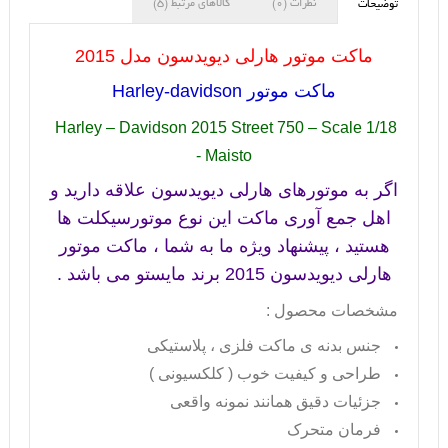
نظرات (0)
کالاهای مرتبط (5)
توضیحات
ماکت موتور هارلی دیویدسون مدل 2015
ماکت موتور
Harley-davidson
Harley – Davidson 2015 Street 750 – Scale 1/18
- Maisto
اگر به موتورهای هارلی دیویدسون علاقه دارید و
اهل جمع آوری ماکت این نوع موتورسیکلت ها
هستید ، پیشنهاد ویژه ما به شما ، ماکت موتور
هارلی دیویدسون 2015 برند مایستو می باشد .
مشخصات محصول :
جنس بدنه ی ماکت فلزی ، پلاستیکی
طراحی و کیفیت خوب ( کلکسیونی )
جزئیات دقیق همانند نمونه واقعی
فرمان متحرک