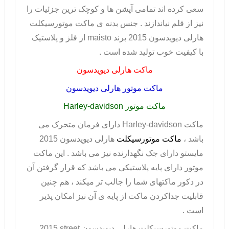
سعی کرده اند تمامی آپشن ها و کوچک ترین جزئیات را
نیز از قلم نیاندازند . جنس بدنه ی
ماکت موتورسیکلت
هارلی دیویدسون 2015 برند
maisto
از فلز و پلاستیک
با کیفیت خوب تولید شده است .
ماکت هارلی دیویدسون
ماکت موتور هارلی دیویدسون
ماکت موتور
Harley-davidson
ماکت
Harley-davidson
دارای فرمان متحرک می
باشد ،
ماکت موتورسیکلت
هارلی دیویدسون 2015
مایستو دارای جک نگهدارنده نیز می باشد . این ماکت
موتور دارای پایه پلاستیکی می باشد که قرار گرفتن آن
در دکور ماکتهای شما را جالب تر میکند ، هم چنین
قابلیت جداکردن ماکت از پایه ی آن نیز امکان پذیر
است .
ماکت موتورسیکلت هارلی دیویدسون
2015 street