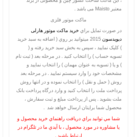
، این ماکت ساخت کشور چین و محصولی از برند
معتبر
Maisto
می باشد .
ماکت موتور فلزی
در صورت تمايل براي
خريد ماکت موتور هارلی
دیویدسون
2015
میتوانيد بر روي ( اضافه به سبد خريد
) کليک نماييد ، سپس به بخش سبد خريد رفته و (
تسويه حساب ) را انتخاب کنيد . در مرحله بعد ( ثبت نام
) و يا ( تسويه به عنوان مهمان ) را انتخاب نماييد و
مشخصات خود را وارد سيستم نماييد . در مرحله بعد
روش ( حمل و نقل ) را انتخاب نموده و در انتها روش
پرداخت ملت را انتخاب کنيد و وارد درگاه پرداخت بانک
ملت بشويد . پس از پرداخت مبلغ و ثبت سفارش ،
محصول شما برايتان ارسال خواهد شد .
شما مي توانيد براي دريافت راهنماي خريد محصول و
يا مشاوره در مورد محصول ، با آيدي ما در تلگرام در
ارتباط باشيد .