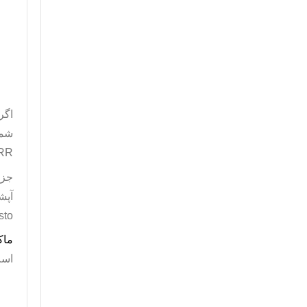
اگر
شما
RR
جزئ
آپش
sto
ماک
است