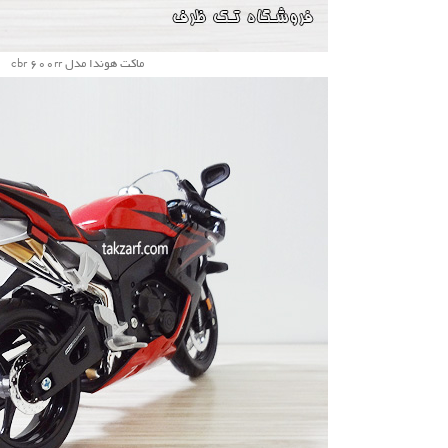
ماکت هوندا مدل cbr 600rr