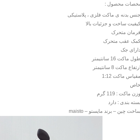
خصات محصول :
نس بدنه ی ماکت فلزی ، پلاستیکی
یفیت ساخت و جزئیات بالا
رمان متحرک
مک عقب متحرک
ارای جک
ول ماکت 16 سانتیمتر
رتفاع ماکت 8 سانتیمتر
قیاس ماکت 1:12
اص
زن ماکت : 119 گرم
سته بندی : دارد
اخت چین – برند مایستو –
maisto