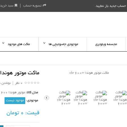
تسویه حساب
سبد خرید
حساب جدید باز نمایید
.
مجسمه ویلوتری
موجودی جاسوئیچی ها
ماکت های موجود
ماکت موتور هوندا CBR 600RR
0 نظر
|
نوشتن ن
مدل کالا:
موتور هوندا 600 مقیاس 12 مایستو
موجودی:
موجود نیست
قیمت:
0 تومان