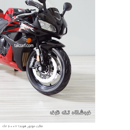
ماکت موتور هوندا cbr 600rr