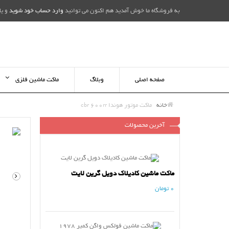
به فروشگاه ما خوش آمدید هم اکنون می توانید
وارد حساب خود شوید
و یا
صفحه اصلی
وبلاگ
ماکت ماشین فلزی
خانه
ماکت موتور هوندا cbr 600rr
آخرین محصولات
ماکت ماشین کادیلاک دویل گرین لایت
0 تومان