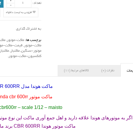
تعداد:
افزودن به لیست دلخواه
به اشتراک گذاری
برچسب ها:
ماکت-موتور
,
ماک
ماکت-موتور
,
قیمت-ماکت-موت
موتور-سنگین
,
ماکتباز
,
ماکتباز
کلکسیون-ماکت-موتور
,
نظرات (0)
کالاهای مرتبط (11)
حات
ماکت هوندا مدل
R 600RR
ماکت موتور
nda cbr 600rr
br600rr – scale 1/12 – maisto
اگر به موتورهای هوندا علاقه دارید و اهل جمع آوری ماکت این نوع موتو
ماکت موتور هوندا
CBR 600RR
برند ما