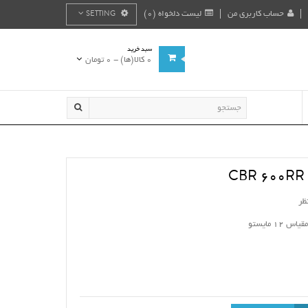
حساب کاربری من
لیست دلخواه (0)
SETTING
سبد خرید
0 کالا(ها) - 0 تومان
ظر