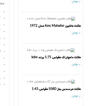
0 تومان
مش
ج
ک
ف
ماکت ماشین Amc Matador مدل 1972
ک
0 تومان
د
ط
ا
ماکت دامپتراک مقیاس 1:75 برند kdw
م
خ
0 تومان
و
ب
س
ماکت مرسدس بنز 508D مقیاس 1:43
0 تومان