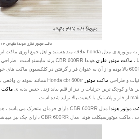
ماکت موتور فلزی هوندا مقیاس 1:12
 به موتورهای مدل
honda
علاقه مند هستید و اهل جمع آوری ماکت این 
 ،
ماکت موتور فلزی
هوندا
CBR 600RR
برند مایستو است . طراحی
600
بالا بوده و از آن به عنوان قرار گرفتن در کلکسیون ماکت های خود م
یات و طراحی
ماکت موتور
Honda cbr 600rr
همانند نمونه ی واقعی ب
ن ها و کوچک ترین جزئیات را نیز از قلم نیاندازند . جنس بدنه ی
ماکت 
mai
از فلز و پلاستیک با کیفیت بالا تولید شده است .
ت موتور هوندا
مدل
CBR 600RR
دارای فرمان متحرک می باشد ، هم
 .
ماکت موتورسیکلت
هوندا مدل
CBR 600RR
دارای جک نیز میباشد