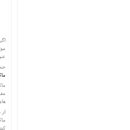
اگر
موت
عنو
جنس
ماک
ماک
های
از
م
ماک
کشو