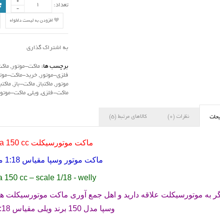
تعداد:
افزودن به لیست دلخواه
به اشتراک گذاری
برچسب ها:
ماکت-موتور
,
ماک
فلزی-موتور
,
خرید-ماکت-موت
موتور
,
ماکتباز
,
ماکت-باز
,
ماکتب
ماکت-فلزی
,
ویلی
,
ماکت-موتو
نظرات (0)
کالاهای مرتبط (5)
حات
ماکت موتورسیکلت
a 150 cc
ماکت موتور وسپا مقیاس 1:18 مدل
 150 cc – scale 1/18 - welly
ر به موتورسیکلت علاقه دارید و اهل جمع آوری ماکت موتورسیکلت ها ه
وسپا مدل 150 برند ویلی مقیاس 1:18 می باشد .