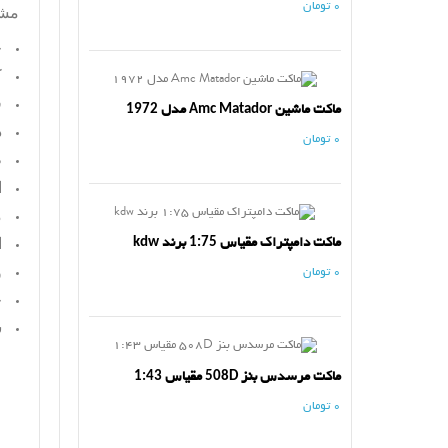
0 تومان
مش
ج
ک
ف
ماکت ماشین Amc Matador مدل 1972
د
0 تومان
ط
ا
م
ماکت دامپتراک مقیاس 1:75 برند kdw
ا
و
0 تومان
ج
س
ماکت مرسدس بنز 508D مقیاس 1:43
0 تومان