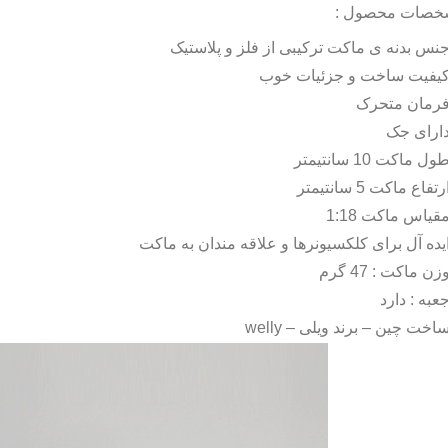
خصات محصول :
نس بدنه ی ماکت ترکیبی از فلز و پلاستیک
یفیت ساخت و جزئیات خوب
رمان متحرک
ارای جک
ول ماکت 10 سانتیمتر
رتفاع ماکت 5 سانتیمتر
قیاس ماکت 1:18
یده آل برای کلکسیونرها و علاقه مندان به ماکت
زن ماکت : 47 گرم
عبه : دارد
اخت چین – برند ویلی –
welly