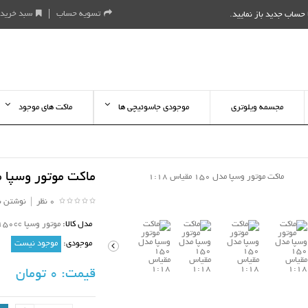
تسویه حساب
سبد خرید
حساب جدید باز نمایید
.
مجسمه ویلوتری
موجودی جاسوئیچی ها
ماکت های موجود
ماکت موتور وسپا مدل 150 مقی
0 نظر
|
نوشتن ن
مدل کالا:
موتور وسپا 150cc ویلی ( آبی )
موجودی:
موجود نیست
قیمت:
0 تومان