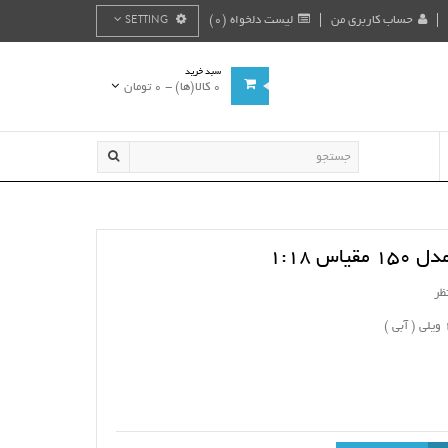
حساب کاربری من
لیست دلخواه (0)
SETTING
سبد خرید
0 کالا(ها) - 0 تومان
اس 1:18
ظر