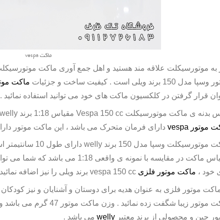
ماکت vespa
 به موتورسیکلت علاقه مند هستید و اهل جمع آوری ماکت موتورسیکلت ه
ور
وسپا مدل
150
برند ویلی است . کیفیت ساخت و جزئیات
ماکت موت
ان قرار گرفتن در کلکسیون ماکت های خود می توانید استفاده نمائید .
 بدنه ی ماکت موتورسیکلت
Vespa 150 cc
مقیاس 1:18 برند
welly
ت موتور
vespa
دارای فرمان متحرک می باشد ، این ماکت موتور دارا
ت موتورسیکلت وسپا
مدل 150 برند
welly
مقیاس ماکت در مقایسه با نمونه ی واقعی 
 خود ،
ماکت موتور فلزی
vespa 150 cc
برند ویلی را نیز اضافه نمائید 
اکت موتور فلزی
به عنوان هدیه برای دوستان و آشنایان و نیز کودکان خو
ت موتور زیبا شگفت زده نمائید . وزن
ماکت موتور
47 گرم می باشد و دارای بسته بندی می باشد ، این
ر چین و محصولی از برند معتبر
welly
می باشد .