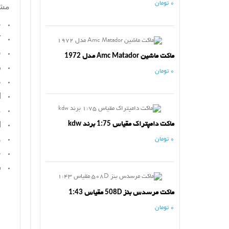
0 تومان
مش
ج
ک
ف
ماکت ماشین Amc Matador مدل 1972
د
0 تومان
ط
ا
م
ماکت دامپتراک مقیاس 1:75 برند kdw
ا
و
0 تومان
ج
س
ماکت مرسدس بنز 508D مقیاس 1:43
0 تومان