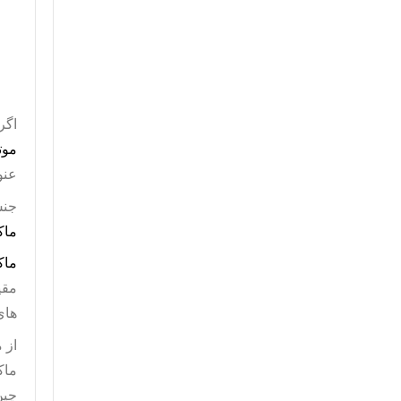
اگر
موت
عنو
جنس
ماک
ماک
های
از 
ماک
چین