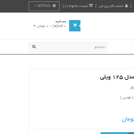
حساب کاربری من
لیست دلخواه (0)
SETTING
سبد خرید
0 کالا(ها) - 0 تومان
 ویلی
ظر