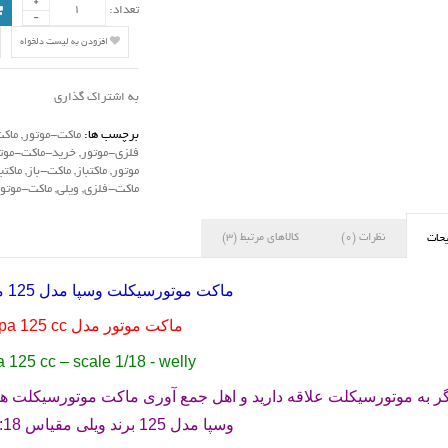
تعداد:
افزودن به لیست دلخواه
به اشتراک گذاری
برچسب ها:
ماکت-موتور
,
ماک
فلزی-موتور
,
خرید-ماکت-موت
موتور
,
ماکتباز
,
ماکت-باز
,
ماکتب
ماکت-فلزی
,
ویلی
,
ماکت-موتو
نظرات (0)
کالاهای مرتبط (3)
حات
ماکت موتورسیکلت وسپا مدل
125
مق
ماکت موتور مدل
pa 125 cc
 125 cc – scale 1/18 - welly
ر به موتورسیکلت علاقه دارید و اهل جمع آوری ماکت موتورسیکلت ها ه
وسپا مدل 125 برند ویلی مقیاس 1:18 می باشد .