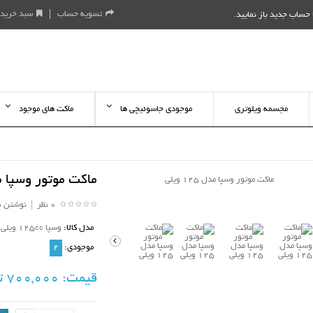
تسویه حساب
سبد خرید
حساب جدید باز نمایید
.
مجسمه ویلوتری
موجودی جاسوئیچی ها
ماکت های موجود
ماکت موتور وسپا مدل 125
0 نظر
|
نوشتن ن
مدل کالا:
وسپا 125cc ویلی ( طوسی )
موجودی:
2
قیمت:
700,000 تومان