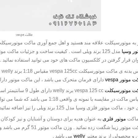
ماکت vespa
 به موتورسیکلت علاقه مند هستید و اهل جمع آوری ماکت موتورسیکلت ه
ور وسپا
ان قرار گرفتن در کلکسیون ماکت های خود می توانید استفاده نمائید .
 بدنه ی
ماکت موتورسیکلت
vespa 125cc
مقیاس 1:18 برند
welly
ا
ت موتور
vespa
دارای فرمان متحرک می باشد ، این
ماکت موتور
دارا
ت موتورسیکلت
vespa 125 cc
برند
welly
مقیاس ماکت در مقایسه با نمونه ی واقعی 
 خود ،
ماکت موتور فلزی وسپا
مدل 125 برند ویلی را نیز اضافه نمائید .
ماکت
موتور فلزی
به عنوان هدیه برای دوستان و آشنایان و نیز کودکان خو
ت موتور
زیبا شگفت زده نمائید . و
 و محصولی از برند معتبر
welly
می باشد .