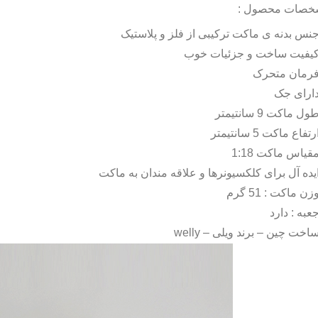
خصات محصول :
نس بدنه ی ماکت ترکیبی از فلز و پلاستیک
یفیت ساخت و جزئیات خوب
رمان متحرک
ارای جک
ول ماکت 9 سانتیمتر
رتفاع ماکت 5 سانتیمتر
قیاس ماکت 1:18
یده آل برای کلکسیونرها و علاقه مندان به ماکت
زن ماکت : 51 گرم
عبه : دارد
اخت چین – برند ویلی –
welly