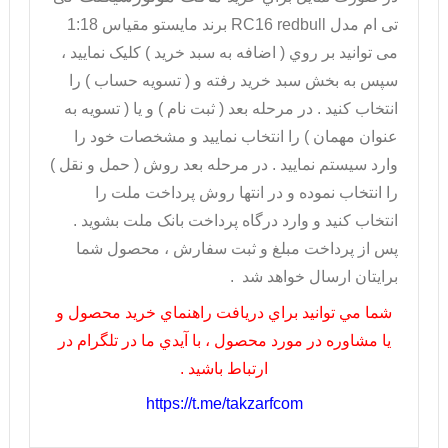
تی ام مدل
RC16 redbull
برند مایستو مقیاس 1:18
می توانيد بر روي ( اضافه به سبد خريد ) کليک نماييد ،
سپس به بخش سبد خريد رفته و ( تسويه حساب ) را
انتخاب کنيد . در مرحله بعد ( ثبت نام ) و يا ( تسويه به
عنوان مهمان ) را انتخاب نماييد و مشخصات خود را
وارد سيستم نماييد . در مرحله بعد روش ( حمل و نقل )
را انتخاب نموده و در انتها روش پرداخت ملت را
انتخاب کنيد و وارد درگاه پرداخت بانک ملت بشويد .
پس از پرداخت مبلغ و ثبت سفارش ، محصول شما
برايتان ارسال خواهد شد .
شما مي توانيد براي دريافت راهنماي خريد محصول و
يا مشاوره در مورد محصول ، با آيدي ما در تلگرام در
ارتباط باشيد .
https://t.me/takzarfcom