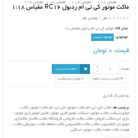
ماکت موتور کی تی ام ردبول RC16 مقیاس 1:18
0 نظر
|
نوشتن نظر
مدل کالا:
موتور کی تی ام ردبول مقیاس 18
موجودی:
موجود نیست
قیمت:
0 تومان
تعداد:
اضافه به سبد خرید
افزودن به لیست دلخواه
افزودن برای مقایسه
به اشتراک گذاری
برچسب ها:
ماکت-کی-تی-ام
,
ماکت-موتور-کی-تی-ام
,
ماکت-موتور
,
ماکت-
موتورسیکلت
,
ماکت-موتور-سیکلت
,
موتورفلزی
,
موتور-فلزی
,
موتوربازی
,
موتور-
بازی
,
خریدماکت
,
فروش-ماکت
,
ماکت-فروشی
,
فروشگاه-ماکت
,
ماکتباز
,
ماکتبازی
,
موتورباز
,
کلکسیونر-ماکت
,
ماکت-کلکسیونی
,
ماکت-یاماها
,
ماکت-سوزوکی
,
ماکت-
هوندا
,
ماکت-هندا
,
ماکت-موتور-سنگین
,