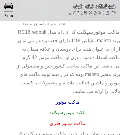
ماکت موتور ktm rc16 redbull
ماکت موتورسیکلت
کی تی ام مدل
RC16 redbull
برند
maisto
مقیاس 1:18 دارای جعبه بوده و می توان
از آن به عنوان هدیه برای دوستان و علاقه مندان به
ماکت استفاده نمود . وزن این ماکت موتور 42 گرم
می باشد . این ماکت ساخت کشور چین و محصولی از
برند معتبر
maisto
بوده که در زمینه تولید ماکت های
موتور و ماشین فعالیت داشته و محصولات با کیفیت
بالایی را ارائه می نمایند .
ماکت موتور
ماکت موتورسیکلت
ماکت موتور فلزی
ماکت موتورسیکلت
در صورت تمايل براي خريد
کی