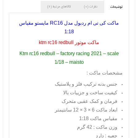
نظرات (0)
کالاهای مرتبط (6)
توضیحات
ماکت کی تی ام ردبول مدل
RC16
مایستو مقیاس
1:18
ماکت موتور
ktm rc16 redbull
Ktm rc16 redbull – factory racing 2021 – scale
1/18 – maisto
مشخصات ماکت :
جنس بدنه ترکیب فلز و پلاستیک
کیفیت ساخت و جزییات بالا
فرمان و کمک عقبی متحرک
ابعاد ماکت 6 × 3 × 12 سانتیمتر
مقیاس ماکت 1:18
وزن ماکت : 42 گرم
جعبه : دارد