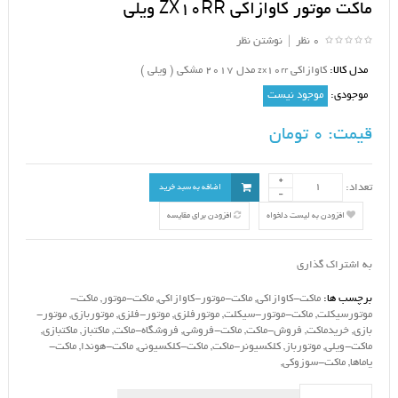
ماکت موتور کاوازاکی ZX10RR ویلی
0 نظر
|
نوشتن نظر
مدل کالا:
کاوازاکی zx10rr مدل 2017 مشکی ( ویلی )
موجودی:
موجود نیست
قیمت:
0 تومان
تعداد:
اضافه به سبد خرید
افزودن به لیست دلخواه
افزودن برای مقایسه
به اشتراک گذاری
برچسب ها:
ماکت-کاوازاکی
,
ماکت-موتور-کاوازاکی
,
ماکت-موتور
,
ماکت-
موتورسیکلت
,
ماکت-موتور-سیکلت
,
موتورفلزی
,
موتور-فلزی
,
موتوربازی
,
موتور-
بازی
,
خریدماکت
,
فروش-ماکت
,
ماکت-فروشی
,
فروشگاه-ماکت
,
ماکتباز
,
ماکتبازی
,
ماکت-ویلی
,
موتورباز
,
کلکسیونر-ماکت
,
ماکت-کلکسیونی
,
ماکت-هوندا
,
ماکت-
یاماها
,
ماکت-سوزوکی
,