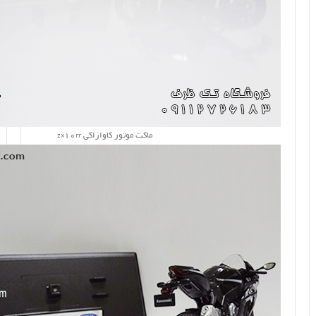
ماکت موتور کاوازاکی zx10rr