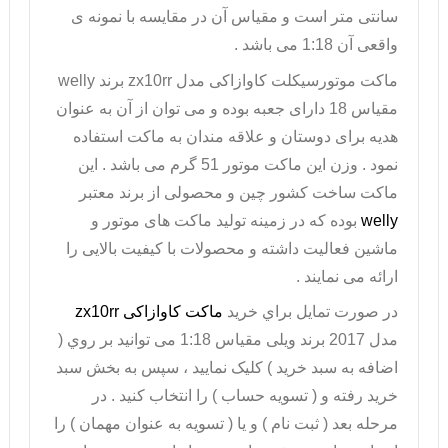
سانتی متر است و مقیاس آن در مقایسه با نمونه ی
واقعی آن 1:18 می باشد .
ماکت موتورسیکلت
کاوازاکی مدل
zx10rr
برند
welly
مقیاس 18 دارای جعبه بوده و می توان از آن به عنوان
هدیه برای دوستان و علاقه مندان به ماکت استفاده
نمود . وزن این ماکت موتور 51 گرم می باشد . این
ماکت ساخت کشور چین و محصولی از برند معتبر
welly
بوده که در زمینه تولید ماکت های موتور و
ماشین فعالیت داشته و محصولات با کیفیت بالایی را
ارائه می نمایند .
در صورت تمايل براي خريد
ماکت کاوازاکی
zx10rr
مدل 2017 برند ویلی مقیاس 1:18 می توانيد بر روي (
اضافه به سبد خريد ) کليک نماييد ، سپس به بخش سبد
خريد رفته و ( تسويه حساب ) را انتخاب کنيد . در
مرحله بعد ( ثبت نام ) و يا ( تسويه به عنوان مهمان ) را