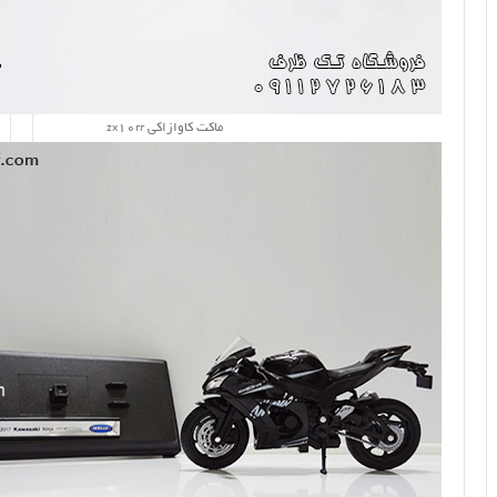
ماکت کاوازاکی zx10rr