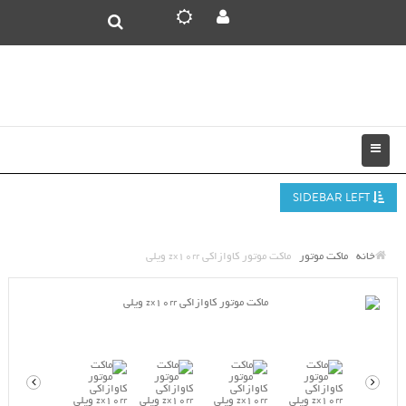
SIDEBAR LEFT
خانه
ماکت موتور
ماکت موتور کاوازاکی zx10rr ویلی