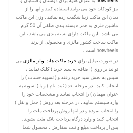
hotwheels
به عنوان هدیه برای دوستان و آشنایان و
نیز کودکان خود می توانید استفاده کنید و آنها را از
دیدن این ماکت زیبا شگفت زده نمائید . وزن این ماکت
ماشین فلزی به همراه بسته بندی طلقی آن 50 گرم
می باشد . این ماکت دارای بسته بندی می باشد ، این
ماکت ساخت کشور مالزی و محصولی از برند
hotwheels
است .
در صورت تمايل براي
خريد ماکت هات ویلز مالزی
می
توانيد بر روي ( اضافه به سبد خريد ) کليک نماييد ،
سپس به بخش سبد خريد رفته و ( تسويه حساب ) را
انتخاب کنيد . در مرحله بعد ( ثبت نام ) و يا ( تسويه به
عنوان مهمان ) را انتخاب نماييد و مشخصات خود را
وارد سيستم نماييد . در مرحله بعد روش ( حمل و نقل )
را انتخاب نموده و در انتها روش پرداخت ملت را
انتخاب کنيد و وارد درگاه پرداخت بانک ملت بشويد .
پس از پرداخت مبلغ و ثبت سفارش ، محصول شما