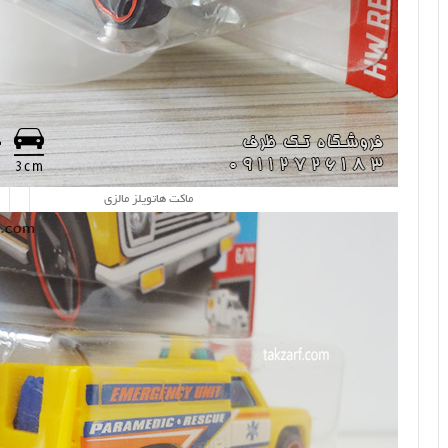
ماکت هاتویلز مالزی