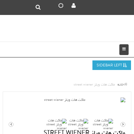
SIDEBAR LEFT
خانه
ماکت هات ویلز street wiener
ماکت هات ویلز STREET WIENER