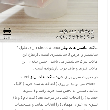
ماکت ماشین هات ویلز
street wiener
دارای طول 7
سانتیمتر و عرض 3 سانتیمتری است ، ارتفاع این
ماکت نیز 2 سانتیمتر می باشد ، جنس بدنه ی این
ماکت فلزی و فاقد درب بازشونده است .
در صورت تمايل براي
خريد ماکت هات ویلز
street
wiener
می توانيد بر روي ( اضافه به سبد خريد ) کليک
نماييد ، سپس به بخش سبد خريد رفته و ( تسويه
حساب ) را انتخاب کنيد . در مرحله بعد ( ثبت نام ) و يا (
تسويه به عنوان مهمان ) را انتخاب نماييد و مشخصات