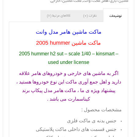
ماشین-بازی-هامر
,
ماکت-وانت
,
ماکت-ماشین-خارجی
,
نظرات (0)
کالاهای مرتبط (6)
توضیحات
ماکت ماشین هامر مدل وانت
ماکت ماشین
2005 hummer
2005 hummer h2 sut – scale 1/40 – kinsmart –
used under license
اگر به ماشین های خارجی و خودروهای هامر علاقه
دارید و اهل جمع آوری ماکت این نوع خودروها هستید ،
پیشنهاد ویژه ی ما ، ماکت هامر مدل پیکاپ برند
کیناسمارت می باشد .
مشخصات محصول :
جنس بدنه ی ماکت فلزی
جنس قسمت های داخلی ماکت پلاستیکی