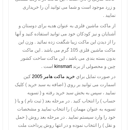
و زرد موجود است و شما می توانید آن را خریداری
نمایید .
از ماکت ماشین فلزی به عنوان هدیه برای دوستان و
آشنایان و نیز کودکان خود می توانید استفاده کنید و آنها
را از دیدن این ماکت زیبا شگفت زده نمائید . وزن این
ماکت ماشین فلزی
105 گرم می باشد . این ماکت
بدون بسته بندی می باشد ، این ماکت ساخت کشور
چین و محصولی از برند
kinsmart
است .
در صورت تمايل براي
خريد ماکت هامر 2005
کین
اسمارت می توانيد بر روي ( اضافه به سبد خريد ) کليک
نماييد ، سپس به بخش سبد خريد رفته و ( تسويه
حساب ) را انتخاب کنيد . در مرحله بعد ( ثبت نام ) و يا (
تسويه به عنوان مهمان ) را انتخاب نماييد و مشخصات
خود را وارد سيستم نماييد . در مرحله بعد روش ( حمل
و نقل ) را انتخاب نموده و در انتها روش پرداخت ملت