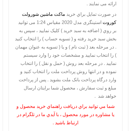
ارائه می نمایند .
در صورت تمايل براي خريد
ماکت ماشین شورولت
کوروت
استینگری مدل 2020 مقیاس 1:24 می توانيد
بر روي ( اضافه به سبد خريد ) کليک نماييد ، سپس به
بخش سبد خريد رفته و ( تسويه حساب ) را انتخاب کنيد
. در مرحله بعد ( ثبت نام ) و يا ( تسويه به عنوان مهمان
) را انتخاب نماييد و مشخصات خود را وارد سيستم
نماييد . در مرحله بعد روش ( حمل و نقل ) را انتخاب
نموده و در انتها روش پرداخت ملت را انتخاب کنيد و
وارد درگاه پرداخت بانک ملت بشويد . پس از پرداخت
مبلغ و ثبت سفارش ، محصول شما برايتان ارسال
خواهد شد .
شما مي توانيد براي دريافت راهنماي خريد محصول و
يا مشاوره در مورد محصول ، با آيدي ما در تلگرام در
ارتباط باشيد .