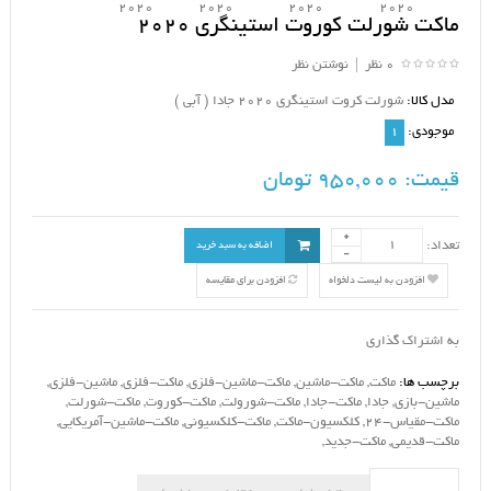
ماکت شورلت کوروت استینگری 2020
0 نظر
|
نوشتن نظر
مدل کالا:
شورلت کروت استینگری 2020 جادا ( آبی )
موجودی:
1
قیمت:
950,000 تومان
تعداد:
اضافه به سبد خرید
افزودن به لیست دلخواه
افزودن برای مقایسه
به اشتراک گذاری
برچسب ها:
ماکت
,
ماکت-ماشین
,
ماکت-ماشین-فلزی
,
ماکت-فلزی
,
ماشین-فلزی
,
ماشین-بازی
,
جادا
,
ماکت-جادا
,
ماکت-شورولت
,
ماکت-کوروت
,
ماکت-شورلت
,
ماکت-مقیاس-24
,
کلکسیون-ماکت
,
ماکت-کلکسیونی
,
ماکت-ماشین-آمریکایی
,
ماکت-قدیمی
,
ماکت-جدید
,