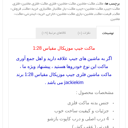
برچسب ها:
ماکت
,
ماکت-ماشین
,
ماکت-ماشین-فلزی
,
ماکت-فلزی
,
ماشین-فلزی
,
ماکت-جیپ
,
ماکت-ماشین-جیپ
,
ماکت-باز
,
ماکتباز
,
ماکتبازی
,
خرید-ماکت
,
فروش-
ماکت
,
قیمت-ماکت
,
ماشین-بازی
,
ماکت-ماشین-خارجی
,
خرید-اینترنتی-ماکت-
ماشین
,
نظرات (0)
کالاهای مرتبط (19)
توضیحات
ماکت جیپ موزیکال مقیاس 1:28
اگر به ماشین های جیپ علاقه دارید و اهل جمع آوری
ماکت این نوع خودروها هستید ، پیشنهاد ویژه ما ،
ماکت ماشین فلزی جیپ موزیکال مقیاس 1:28 برند
jackiekim
می باشد .
مشخصات محصول :
جنس بدنه ماکت فلزی
جزئیات و کیفیت ساخت خوب
4 درب اصلی و درب کاپوت بازشو
قدرتی ( عقب کش )