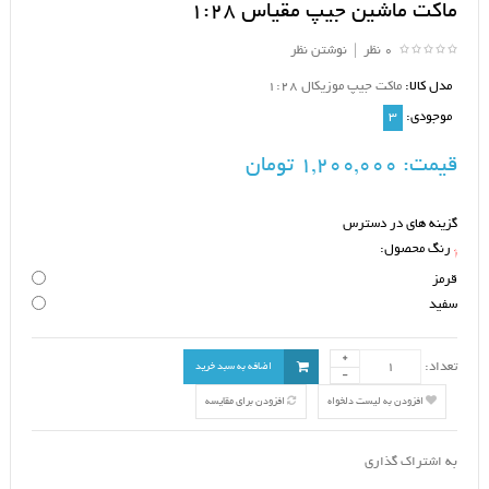
ماکت ماشین جیپ مقیاس 1:28
0 نظر
|
نوشتن نظر
مدل کالا:
ماکت جیپ موزیکال 1:28
موجودی:
3
قیمت:
1,200,000 تومان
گزینه های در دسترس
رنگ محصول:
*
قرمز
سفید
تعداد:
اضافه به سبد خرید
افزودن به لیست دلخواه
افزودن برای مقایسه
به اشتراک گذاری