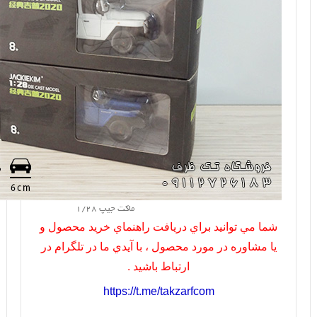
ماکت جیپ 1/28
شما مي توانيد براي دريافت راهنماي خريد محصول و
يا مشاوره در مورد محصول ، با آيدي ما در تلگرام در
ارتباط باشيد .
https://t.me/takzarfcom