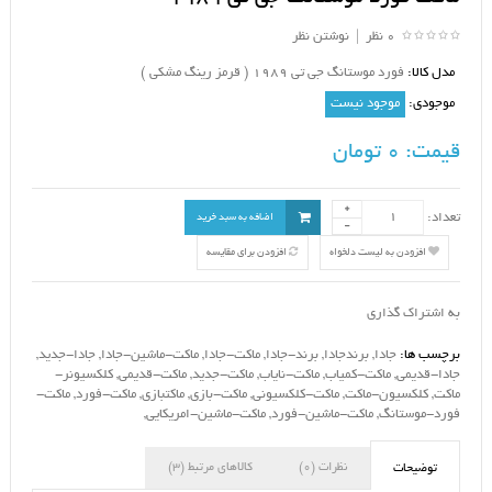
0 نظر
|
نوشتن نظر
مدل کالا:
فورد موستانگ جی تی 1989 ( قرمز رینگ مشکی )
موجودی:
موجود نیست
قیمت:
0 تومان
تعداد:
اضافه به سبد خرید
افزودن به لیست دلخواه
افزودن برای مقایسه
به اشتراک گذاری
برچسب ها:
جادا
,
برندجادا
,
برند-جادا
,
ماکت-جادا
,
ماکت-ماشین-جادا
,
جادا-جدید
,
جادا-قدیمی
,
ماکت-کمیاب
,
ماکت-نایاب
,
ماکت-جدید
,
ماکت-قدیمی
,
کلکسیونر-
ماکت
,
کلکسیون-ماکت
,
ماکت-کلکسیونی
,
ماکت-بازی
,
ماکتبازی
,
ماکت-فورد
,
ماکت-
فورد-موستانگ
,
ماکت-ماشین-فورد
,
ماکت-ماشین-امریکایی
,
نظرات (0)
کالاهای مرتبط (3)
توضیحات