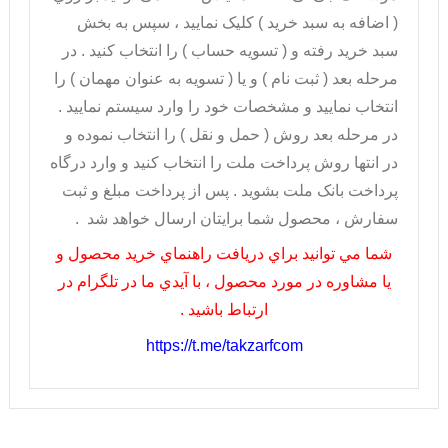
( اضافه به سبد خريد ) کليک نماييد ، سپس به بخش
سبد خريد رفته و ( تسويه حساب ) را انتخاب کنيد . در
مرحله بعد ( ثبت نام ) و يا ( تسويه به عنوان مهمان ) را
انتخاب نماييد و مشخصات خود را وارد سيستم نماييد .
در مرحله بعد روش ( حمل و نقل ) را انتخاب نموده و
در انتها روش پرداخت ملت را انتخاب کنيد و وارد درگاه
پرداخت بانک ملت بشويد . پس از پرداخت مبلغ و ثبت
سفارش ، محصول شما برايتان ارسال خواهد شد .
شما مي توانيد براي دريافت راهنماي خريد محصول و
يا مشاوره در مورد محصول ، با آيدي ما در تلگرام در
ارتباط باشيد .
https://t.me/takzarfcom