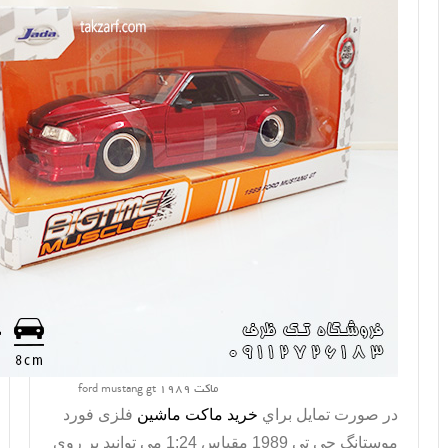
ماکت ford mustang gt 1989
در صورت تمايل براي
خريد ماکت ماشین
فلزی فورد
موستانگ جی تی 1989 مقیاس 1:24 می توانيد بر روي