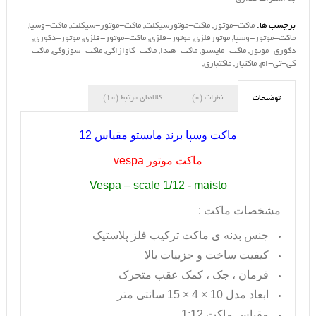
برچسب ها:
ماکت-موتور
,
ماکت-موتورسیکلت
,
ماکت-موتور-سیکلت
,
ماکت-وسپا
,
ماکت-موتور-وسپا
,
موتورفلزی
,
موتور-فلزی
,
ماکت-موتور-فلزی
,
موتور-دکوری
,
دکوری-موتور
,
ماکت-مایستو
,
ماکت-هندا
,
ماکت-کاوازاکی
,
ماکت-سوزوکی
,
ماکت-
کی-تی-ام
,
ماکتباز
,
ماکتبازی
,
نظرات (0)
کالاهای مرتبط (10)
توضیحات
ماکت وسپا برند مایستو مقیاس 12
ماکت موتور
vespa
Vespa – scale 1/12 - maisto
مشخصات ماکت :
جنس بدنه ی ماکت ترکیب فلز پلاستیک
کیفیت ساخت و جزییات بالا
فرمان ، جک ، کمک عقب متحرک
ابعاد مدل 10 × 4 × 15 سانتی متر
مقیاس ماکت 1:12