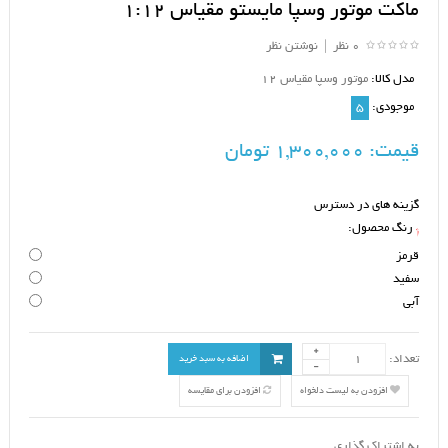
ماکت موتور وسپا مایستو مقیاس 1:12
0 نظر
|
نوشتن نظر
مدل کالا:
موتور وسپا مقیاس 12
موجودی:
5
قیمت:
1,300,000 تومان
گزینه های در دسترس
رنگ محصول:
*
قرمز
سفید
آبی
تعداد:
اضافه به سبد خرید
افزودن به لیست دلخواه
افزودن برای مقایسه
به اشتراک گذاری