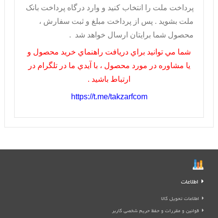
پرداخت ملت را انتخاب کنيد و وارد درگاه پرداخت بانک
ملت بشويد . پس از پرداخت مبلغ و ثبت سفارش ،
محصول شما برايتان ارسال خواهد شد .
شما مي توانيد براي دريافت راهنماي خريد محصول و
يا مشاوره در مورد محصول ، با آيدي ما در تلگرام در
ارتباط باشيد .
https://t.me/takzarfcom
اطلاعات
اطلاعات تحویل کالا
قوانین و مقررات و حفظ حریم شخصی کاربر