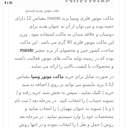
ماکت موتور وسپا مایستو
ماکت
موتور فلزی وسپا
برند
maisto
مقیاس 12 دارای
جعبه بوده و می توان از آن به عنوان هدیه برای
دوستان و علاقه مندان به ماکت استفاده نمود . وزن
این ماکت موتور فلزی 90 گرم می باشد . این ماکت
ساخت کشور چین و محصولی از برند معتبر
maisto
بوده که در زمینه تولید ماکت های موتور فعالیت داشته
و محصولات با کیفیت بالایی را ارائه می نمایند .
در صورت تمايل براي خريد
ماکت موتور وسپا
مقیاس
1:12 برند مایستو می توانيد بر روي ( اضافه به سبد
خريد ) کليک نماييد ، سپس به بخش سبد خريد رفته و (
تسويه حساب ) را انتخاب کنيد . در مرحله بعد ( ثبت نام
) و يا ( تسويه به عنوان مهمان ) را انتخاب نماييد و
مشخصات خود را وارد سيستم نماييد . در مرحله بعد
روش ( حمل و نقل ) را انتخاب نموده و در انتها روش