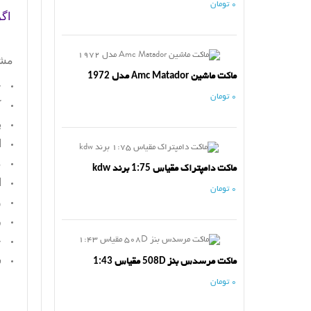
0 تومان
اگر
مش
ماکت ماشین Amc Matador مدل 1972
ج
0 تومان
ک
ب
ا
م
ماکت دامپتراک مقیاس 1:75 برند kdw
ا
0 تومان
و
ر
ج
س
ماکت مرسدس بنز 508D مقیاس 1:43
0 تومان