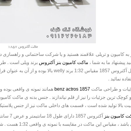
ماکت آکتروس 1857
 به کامیون و تریلی علاقمند هستید و یا شرکت ساختمانی و راهسازی د
ید پیشنهاد ما به شما ،
ماکت کامیون بنز آکتروس
برند ویلی است . ط
روس 1857 مقیاس 1:32 برند
welly
بالا بوده و از آن به عنوان 
اده نمائید .
یات و طراحی ماکت
benz actros 1857
همانند نمونه ی واقعی بوده 
و کوچک ترین جزئیات را نیز از قلم نیاندازند . جنس بدنه ی
ماکت کامیون
یت بالا تولید شده است ، قسمت های داخلی ماکت نیز از جنس پلاستیک 
ت کامیون بنز
اشد ، مقیاس این ماکت در مقایسه با نمونه ی واقعی 1:32 هست . شما می توانید