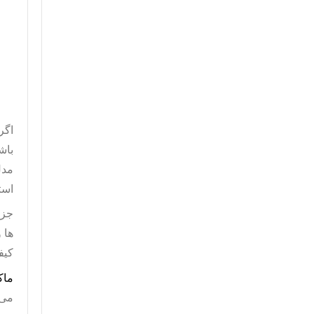
اگر
باش
مدل آکت
استف
جزئ
ها 
کیف
ماک
می ب