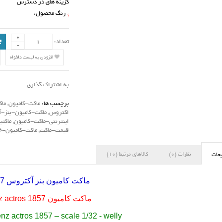
گزینه های در دسترس
رنگ محصول:
*
تعداد:
افزودن به لیست دلخواه
به اشتراک گذاری
برچسب ها:
ماکت-کامیون
,
ماک
اکتروس
,
ماکت-کامیون-بنز-
اینترنتی-ماکت-کامیون
,
ماکتب
قیمت-ماکت
,
ماکت-کامیون-
نظرات (0)
کالاهای مرتبط (10)
حات
ماکت کامیون بنز آکتروس 1857
ماکت کامیون 1857
z actros
z actros 1857 – scale 1/32 - welly