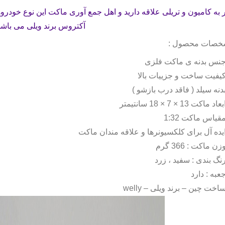
 به کامیون و تریلی علاقه دارید و اهل جمع آوری ماکت این نوع خودروه
آکتروس برند ویلی می باشد
خصات محصول :
نس بدنه ی ماکت فلزی
یفیت ساخت و جزییات بالا
دنه سیلد ( فاقد درب بازشو )
بعاد ماکت 13 × 7 × 18 سانتیمتر
قیاس ماکت 1:32
یده آل برای کلکسیونرها و علاقه مندان ماکت
زن ماکت : 366 گرم
نگ بندی : سفید ، زرد
عبه : دارد
اخت چین – برند ویلی –
welly