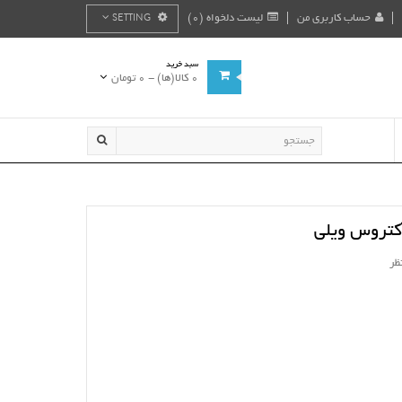
حساب کاربری من
لیست دلخواه (0)
SETTING
سبد خرید
0 کالا(ها) - 0 تومان
آکتروس ویلی
ظر