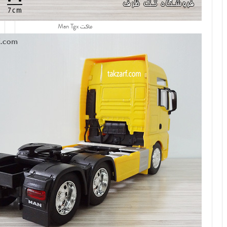
ماکت Man Tgx