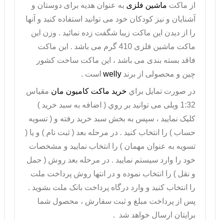
از ماکت
ماشین فلزی
به عنوان هدیه برای دوستان و
آشنایان و نیز کودکان خود می توانید استفاده کنید و آنها
را از دیدن این ماکت زیبا شگفت زده نمائید . وزن این
ماکت ماشین فلزی 410 گرم می باشد . این ماکت
فاقد بسته بندی می باشد ، این ماکت ساخت کشور
چین و محصولی از برند
welly
است .
در صورت تمايل براي
خريد ماکت کامیون مان
مقیاس
1:32 ویلی می توانيد بر روي ( اضافه به سبد خريد )
کليک نماييد ، سپس به بخش سبد خريد رفته و ( تسويه
حساب ) را انتخاب کنيد . در مرحله بعد ( ثبت نام ) و يا (
تسويه به عنوان مهمان ) را انتخاب نماييد و مشخصات
خود را وارد سيستم نماييد . در مرحله بعد روش ( حمل
و نقل ) را انتخاب نموده و در انتها روش پرداخت ملت
را انتخاب کنيد و وارد درگاه پرداخت بانک ملت بشويد .
پس از پرداخت مبلغ و ثبت سفارش ، محصول شما
برايتان ارسال خواهد شد .