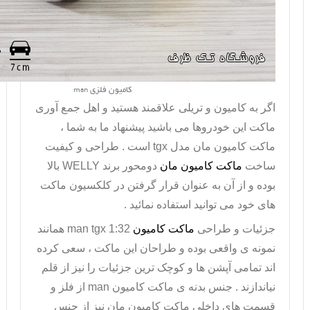
کامیون فلزی man
اگر به کامیون و تریلی علاقمند هستید و اهل جمع آوری
ماکت این خودروها می باشید پیشنهاد ما به شما ،
ماکت کامیون مان مدل
tgx
است . طراحی و کیفیت
ساخت
ماکت کامیون مان
دومحور برند
WELLY
بالا
بوده و از آن به عنوان قرار گرفتن در کلکسیون ماکت
های خود می توانید استفاده نمائید .
جزئیات و طراحی
ماکت کامیون
man tgx 1:32
همانند
نمونه ی واقعی بوده و طراحان این ماکت ، سعی کرده
اند تمامی آپشن ها و کوچک ترین جزئیات را نیز از قلم
نیاندازند . جنس بدنه ی ماکت کامیون
man
از فلز و
قسمت های داخلی ماکت کامیون مان نیز از جنس