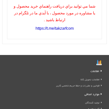
شما مي توانيد براي دريافت راهنماي خريد محصول و
يا مشاوره در مورد محصول ، با آيدي ما در تلگرام در
ارتباط باشيد .
https://t.me/takzarfcom
اطلاعات
اطلاعات تحویل کالا
قوانین و مقررات و حفظ حریم شخصی کاربر
موارد اضافی
تولید کنندگان