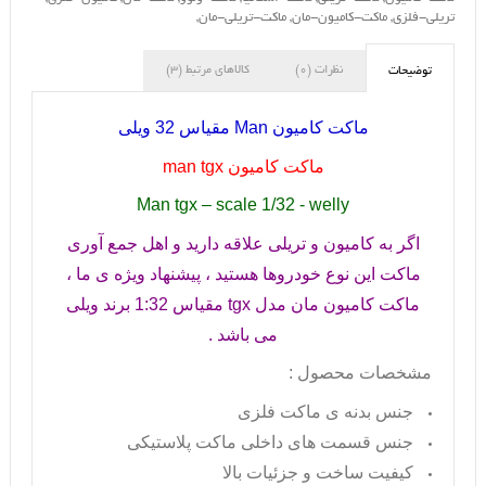
تریلی-فلزی
,
ماکت-کامیون-مان
,
ماکت-تریلی-مان
,
نظرات (0)
کالاهای مرتبط (3)
توضیحات
ماکت کامیون
Man
مقیاس 32 ویلی
ماکت کامیون
man tgx
Man tgx – scale 1/32 - welly
اگر به کامیون و تریلی علاقه دارید و اهل جمع آوری
ماکت این نوع خودروها هستید ، پیشنهاد ویژه ی ما ،
ماکت کامیون مان مدل
tgx
مقیاس 1:32 برند ویلی
می باشد .
مشخصات محصول :
جنس بدنه ی ماکت فلزی
جنس قسمت های داخلی ماکت پلاستیکی
کیفیت ساخت و جزئیات بالا