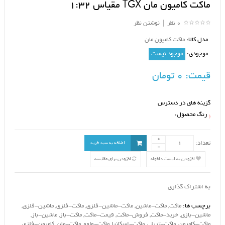
ماکت کامیون مان TGX مقیاس 1:32
0 نظر
|
نوشتن نظر
مدل کالا:
ماکت کامیون مان
موجودی:
موجود نیست
قیمت:
0 تومان
گزینه های در دسترس
رنگ محصول:
*
تعداد:
اضافه به سبد خرید
افزودن به لیست دلخواه
افزودن برای مقایسه
به اشتراک گذاری
برچسب ها:
ماکت
,
ماکت-ماشین
,
ماکت-ماشین-فلزی
,
ماکت-فلزی
,
ماشین-فلزی
,
ماشین-بازی
,
خرید-ماکت
,
فروش-ماکت
,
قیمت-ماکت
,
ماکت-باز
,
ماشین-باز
,
ماکت-کامیون
,
ماکت-تریلی
,
ماکت-اسکانیا
,
ماکت-ولوو
,
ماکت-مان
,
کامیون-فلزی
,