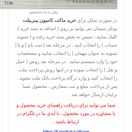
ماکت peterbilt 379
در صورت تمايل براي
خريد ماکت کامیون پیتربیلت
بونکر سیمان می توانيد بر روي ( اضافه به سبد خريد )
کليک نماييد ، سپس به بخش سبد خريد رفته و ( تسويه
حساب ) را انتخاب کنيد . در مرحله بعد ( ثبت نام ) و يا (
تسويه به عنوان مهمان ) را انتخاب نماييد و مشخصات
خود را وارد سيستم نماييد . در مرحله بعد روش ( حمل
و نقل ) را انتخاب نموده و در انتها روش پرداخت ملت
را انتخاب کنيد و وارد درگاه پرداخت بانک ملت بشويد .
پس از پرداخت مبلغ و ثبت سفارش ، محصول شما
برايتان ارسال خواهد شد .
شما مي توانيد براي دريافت راهنماي خريد محصول و
يا مشاوره در مورد محصول ، با آيدي ما در تلگرام در
ارتباط باشيد .
https://t.me/takzarfcom