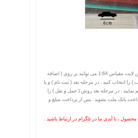
مدل 1967 برند گرین لایت مقیاس 1:64 می توانيد بر روي ( اضافه
ا انتخاب کنيد . در مرحله بعد ( ثبت نام ) و يا
نماييد . در مرحله بعد روش ( حمل و نقل ) را
رداخت بانک ملت بشويد . پس از پرداخت مبلغ و
صول ، با آيدي ما در تلگرام در ارتباط باشيد .