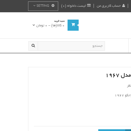
حساب کاربری من
لیست دلخواه (0)
SETTING
سبد خرید
0 کالا(ها) - 0 تومان
 1967
ظر
 1967