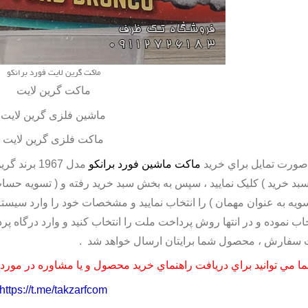
ماکت گرین لایت فورد برانکو
ماکت گرین لایت
ماشین فلزی گرین لایت
ماکت فلزی گرین لایت
صورت تمايل براي خريد
ماکت ماشین فورد برانکو
سبد خريد ) کليک نماييد ، سپس به بخش سبد خريد رفته و ( تسويه حساب ) ر
سويه به عنوان مهمان ) را انتخاب نماييد و مشخصات خود را وارد سيستم 
خاب نموده و در انتها روش پرداخت ملت را انتخاب کنيد و وارد درگاه پ
 سفارش ، محصول شما برايتان ارسال خواهد شد .
ا مي توانيد براي دريافت راهنماي خريد محصول و يا مشاوره در مورد مح
https://t.me/takzarfcom