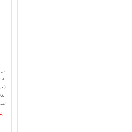
در 
به 
( ت
انت
ثبت
شم