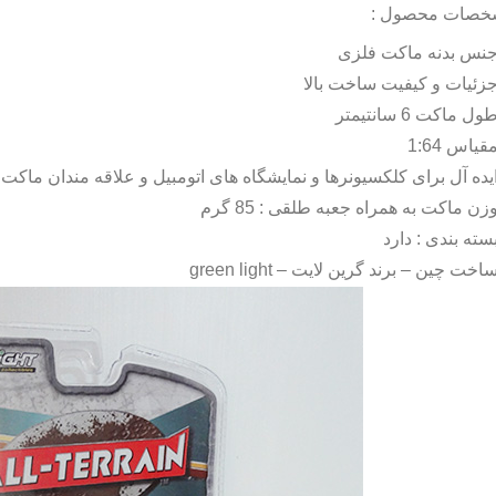
خصات محصول :
نس بدنه ماکت فلزی
زئیات و کیفیت ساخت بالا
ول ماکت 6 سانتیمتر
قیاس 1:64
یده آل برای کلکسیونرها و نمایشگاه های اتومبیل و علاقه مندان ماکت
زن ماکت به همراه جعبه طلقی : 85 گرم
سته بندی : دارد
اخت چین – برند گرین لایت –
green light