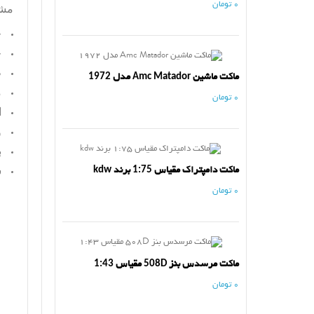
0 تومان
مش
ج
ج
ط
ماکت ماشین Amc Matador مدل 1972
م
0 تومان
ا
و
ب
ماکت دامپتراک مقیاس 1:75 برند kdw
س
0 تومان
ماکت مرسدس بنز 508D مقیاس 1:43
0 تومان