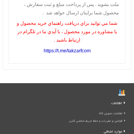
ملت بشويد . پس از پرداخت مبلغ و ثبت سفارش ،
محصول شما برايتان ارسال خواهد شد .
شما مي توانيد براي دريافت راهنماي خريد محصول و
يا مشاوره در مورد محصول ، با آيدي ما در تلگرام در
ارتباط باشيد .
https://t.me/takzarfcom
اطلاعات
اطلاعات تحویل کالا
قوانین و مقررات و حفظ حریم شخصی کاربر
موارد اضافی