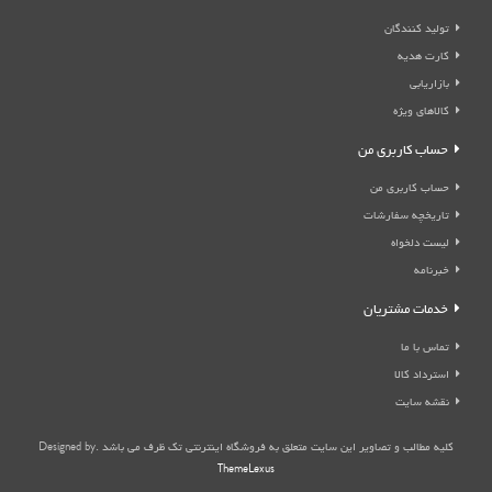
تولید کنندگان
کارت هدیه
بازاریابی
کالاهای ویژه
حساب کاربری من
حساب کاربری من
تاریخچه سفارشات
لیست دلخواه
خبرنامه
خدمات مشتریان
تماس با ما
استرداد کالا
نقشه سایت
کلیه مطالب و تصاویر این سایت متعلق به فروشگاه اینترنتی تک ظرف می باشد .Designed by
ThemeLexus