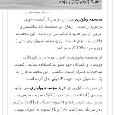
خرید مجسمه ویلوتری
مجسمه ویلوتری
مدل زن و مرد از کیفیت خوبی
برخوردار است ، ارتفاع این
مجسمه
10 سانتیمتر و
عرض آن نیز حدود 5 سانتیمتر می باشد . این مجسمه
فاقد بسته بندی هستند . وزن مجسمه ویلوتری مدل (
زن و مرد ) 198 گرم میباشد .
از
مجسمه ویلوتری
به عنوان هدیه برای کودکان ،
دوستان و آشنایان خود میتوانید استفاده نمائید . کیفیت
ساخت به همراه قیمت مناسب ، این مجسمه ها را به
یک محصول خوب جهت
کادوئی
بدل کرده است .
در صورت تمايل براي
خريد مجسمه ویلوتری
می توانيد
بر روي ( اضافه به سبد خريد ) کليک نماييد ، سپس به
بخش سبد خريد رفته و ( تسويه حساب ) را انتخاب کنيد
. در مرحله بعد ( ثبت نام ) و يا ( تسويه به عنوان مهمان