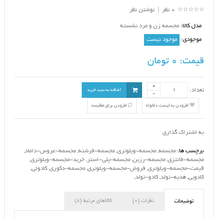
0 نظر
|
نوشتن نظر
مدل کالا:
مجسمه زن و مرد نشسته
موجودی:
موجود نیست
قیمت:
0 تومان
تعداد:
اضافه به سبد خرید
افزودن به لیست دلخواه
افزودن برای مقایسه
به اشتراک گذاری
برچسب ها:
مجسمه
,
مجسمه-ویلوتری
,
مجسمه-فرشته
,
مجسمه-عروس-داماد
,
مجسمه-فانتزی
,
مجسمه-رزین
,
مجسمه-پلی-استر
,
خرید-مجسمه-ویلوتری
,
قیمت-مجسمه-ویلوتری
,
فروش-مجسمه-ویلوتری
,
مجسمه-دکوری
,
کادوئی
,
کادویی
,
هدیه-تولد
,
کادو-تولد
,
نظرات (0)
کالاهای مرتبط (8)
توضیحات